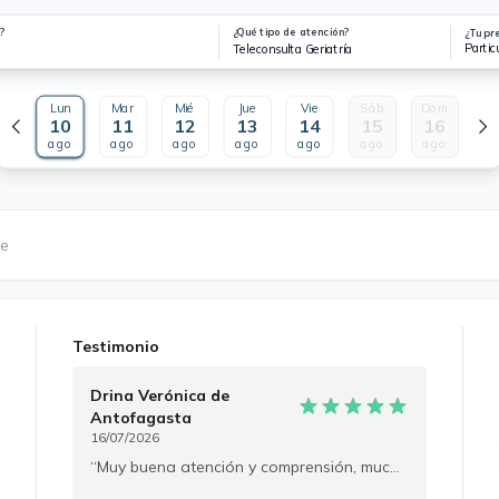
?
¿Qué tipo de atención?
¿Tu pr
Partic
Teleconsulta Geriatría
Lun
Mar
Mié
Jue
Vie
Sáb
Dom
10
11
12
13
14
15
16
ago
ago
ago
ago
ago
ago
ago
le
Testimonio
Drina Verónica
de
Antofagasta
16/07/2026
Muy buena atención y comprensión, muchas gracias.