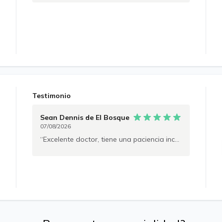
Testimonio
Sean Dennis
de El Bosque
07/08/2026
Excelente doctor, tiene una paciencia increíble, me escuchó todo el tiempo, fue muy amable y se dio todo el tiempo de mundo en resolver mis dudas y en explicarme mi diagnóstico... 10000% recomendado!