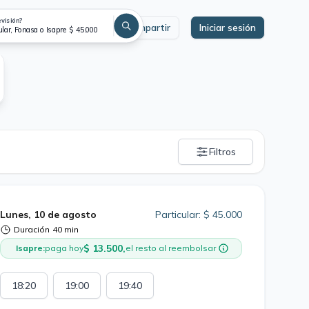
evisión?
Compartir
Iniciar sesión
ular, Fonasa o Isapre $ 45.000
Filtros
Lunes, 10 de agosto
Particular: $ 45.000
Duración
40 min
$ 13.500,
Isapre:
paga hoy
el resto al reembolsar
18:20
19:00
19:40