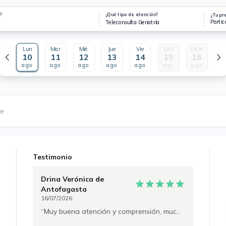
?
¿Qué tipo de atención?
¿Tu pr
Partic
Teleconsulta Geriatría
Lun
Mar
Mié
Jue
Vie
Sáb
Dom
10
11
12
13
14
15
16
ago
ago
ago
ago
ago
ago
ago
le
Testimonio
Drina Verónica
de
Antofagasta
16/07/2026
Muy buena atención y comprensión, muchas gracias.