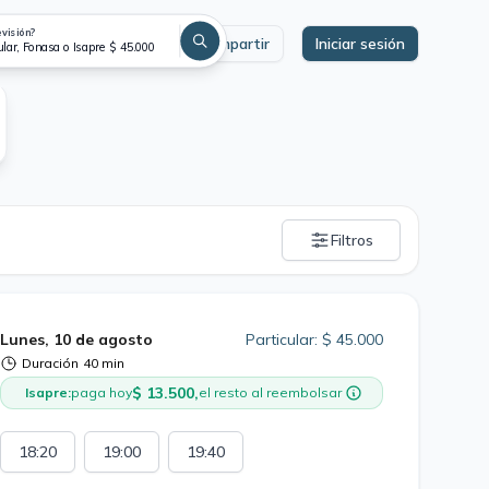
evisión?
Compartir
Iniciar sesión
ular, Fonasa o Isapre $ 45.000
Filtros
Lunes, 10 de agosto
Particular: $ 45.000
Duración
40 min
$ 13.500,
Isapre:
paga hoy
el resto al reembolsar
18:20
19:00
19:40