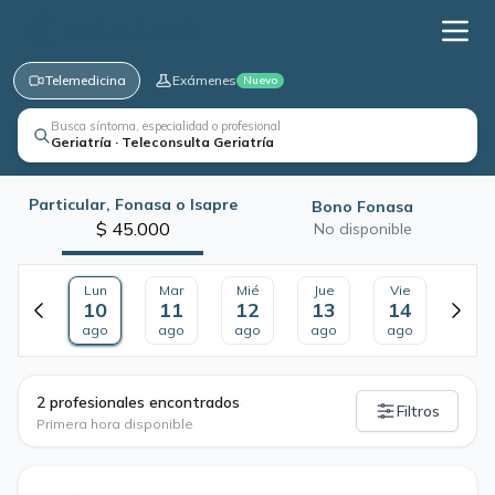
Telemedicina
Exámenes
Nuevo
Busca síntoma, especialidad o profesional
Geriatría · Teleconsulta Geriatría
Particular, Fonasa o Isapre
Bono Fonasa
$ 45.000
No disponible
Lun
Mar
Mié
Jue
Vie
10
11
12
13
14
ago
ago
ago
ago
ago
·
2 profesionales encontrados
Filtros
Primera hora disponible