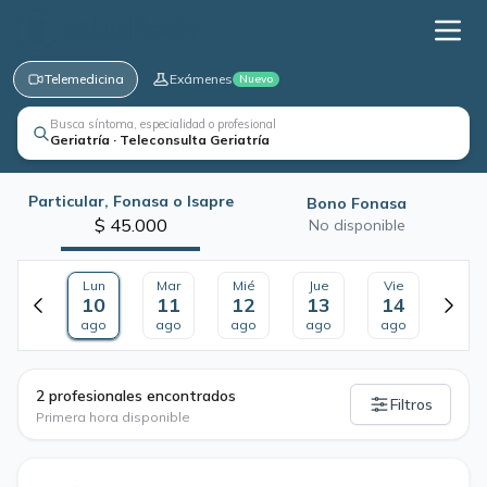
Telemedicina
Exámenes
Nuevo
Busca síntoma, especialidad o profesional
Geriatría · Teleconsulta Geriatría
Particular, Fonasa o Isapre
Bono Fonasa
$ 45.000
No disponible
Lun
Mar
Mié
Jue
Vie
10
11
12
13
14
ago
ago
ago
ago
ago
·
2 profesionales encontrados
Filtros
Primera hora disponible