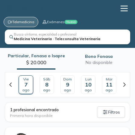
Telemedicina
Exámenes
Nuevo
Busca síntoma, especialidad o profesional
Medicina Veterinaria · Teleconsulta Veterinaria
Particular, Fonasa o Isapre
Bono Fonasa
$ 20.000
No disponible
Vie
Sáb
Dom
Lun
Mar
7
8
9
10
11
ago
ago
ago
ago
ago
·
1 profesional encontrado
Filtros
Primera hora disponible