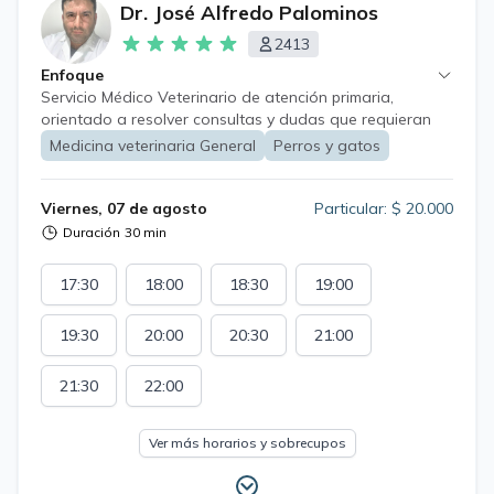
Dr. José Alfredo Palominos
2413
Enfoque
Servicio Médico Veterinario de atención primaria,
orientado a resolver consultas y dudas que requieran
de apoyo terapéutico y orientación médico veterinaria,
Medicina veterinaria General
Perros y gatos
como también asesorías, medicina preventiva, educación
y toma de decisiones en aquellos casos que revistan de
una asistencia integral.
Viernes, 07 de agosto
Particular: $ 20.000
Duración
30 min
17:30
18:00
18:30
19:00
19:30
20:00
20:30
21:00
21:30
22:00
Ver más horarios y sobrecupos