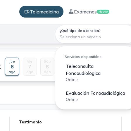
Telemedicina
Exámenes
Nuevo
¿Qué tipo de atención?
Selecciona un servicio
Servicios disponibles
Jue
Vie
Sáb
Dom
Lun
Mar
Mié
6
7
8
9
Teleconsulta
10
11
12
ago
ago
ago
ago
ago
ago
ago
Fonoaudiológica
Online
Evaluación Fonoaudiológica
Online
Testimonio