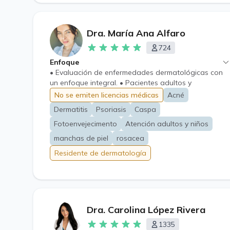
Dra. María Ana Alfaro
724
Enfoque
• Evaluación de enfermedades dermatológicas con
un enfoque integral. • Pacientes adultos y
pediátricos.
No se emiten licencias médicas
Acné
Dermatitis
Psoriasis
Caspa
Fotoenvejecimento
Atención adultos y niños
manchas de piel
rosacea
Residente de dermatología
Dra. Carolina López Rivera
1335