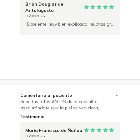
Brian Douglas
de
Antofagasta
05/08/2026
Excelente, muy bien explicado, muchas gracias
Comentario al paciente
Sube tus fotos ANTES de la consulta,
asegurándote que la piel se vea clara,
enfocada y con buena iluminación ✔️ Se puede
Testimonio
evaluar: acné, rosácea, hidradenitis supurativa;
psoriasis, vitiligo y melasma; infecciones de la
María Francisca
de Ñuñoa
piel (impétigo, celulitis, herpes, verrugas,
06/08/2026
hongos); urticaria y dermatitis (alergias);