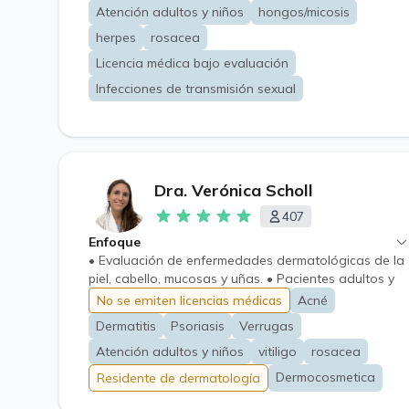
distancia, es posible evaluar, educar, tratar y hacer
Atención adultos y niños
hongos/micosis
seguimiento de enfermedades de la piel, uñas y
cabello, e infecciones de transmisión sexual. Además,
herpes
rosacea
se puede orientar sobre tratamientos
Licencia médica bajo evaluación
dermatológicos estéticos. *Algunos casos requerirán
Infecciones de transmisión sexual
evaluación presencial; aun así, en todo momento
recibirás una orientación clara, honesta y
responsable.
Dra. Verónica Scholl
407
Enfoque
• Evaluación de enfermedades dermatológicas de la
piel, cabello, mucosas y uñas. • Pacientes adultos y
pediátricos. • Tratamiento integral basado en
No se emiten licencias médicas
Acné
evidencia
Dermatitis
Psoriasis
Verrugas
Atención adultos y niños
vitiligo
rosacea
Dermocosmetica
Residente de dermatología