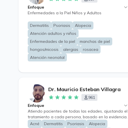
Enfoque
Enfermedades a la Piel Niños y Adultos
Dermatitis
Psoriasis
Alopecia
Atención adultos y niños
Enfermedades de la piel
manchas de piel
hongos/micosis
alergias
rosacea
Atención neonatal
Dr. Mauricio Esteban Villagra
961
Enfoque
Atiendo pacientes de todas las edades, ajustando el
tratamiento a cada persona, basado en la evidencia.
A pesar de las limitaciones propias de la atención a
Acné
Dermatitis
Psoriasis
Alopecia