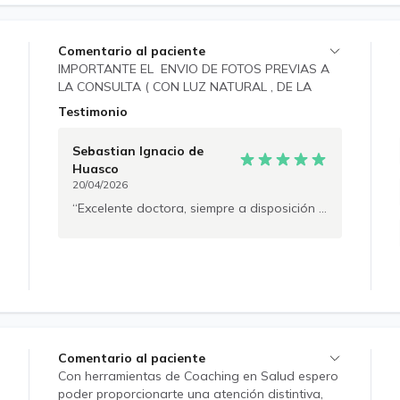
Comentario al paciente
IMPORTANTE EL ENVIO DE FOTOS PREVIAS A
LA CONSULTA ( CON LUZ NATURAL , DE LA
MEJOR CALIDAD POSIBLE ). Mi prioridad es
Testimonio
ofrecerte una atención personalizada y
completa. Estoy aquí para resolver tus dudas,
Sebastian Ignacio
de
ofrecerte tratamientos dermatológicos
Huasco
efectivos y acompañarte en todo el proceso
20/04/2026
para que te sientas cómodo/a y seguro/a.
Excelente doctora, siempre a disposición y su tratamiento acertado 100%
Comentario al paciente
Con herramientas de Coaching en Salud espero
poder proporcionarte una atención distintiva,