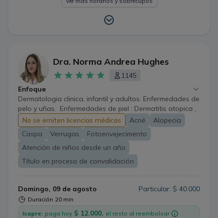
Ver más horarios y sobrecupos
Dra. Norma Andrea Hughes
1145
Enfoque
Dermatologia clinica, infantil y adultos. Enfermedades de
pelo y uñas. Enfermedades de piel : Dermatitis atopica ,
dermatitis seborreica, psoriasis , enfermedades por
No se emiten licencias médicas
Acné
Alopecia
hongos, verrugas, alopecias, molusco
Caspa
Verrugas
Fotoenvejecimento
contagioso,melasma y manchas de piel por
fotoenvejecimiento.
Atención de niños desde un año
Título en proceso de convalidación
Domingo, 09 de agosto
Particular: $ 40.000
Duración
20 min
$ 12.000,
Isapre:
paga hoy
el resto al reembolsar