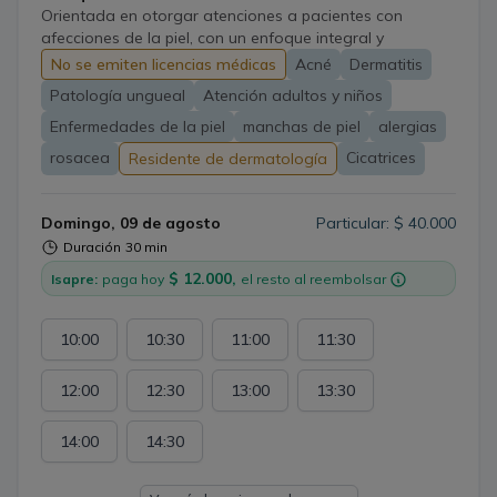
Orientada en otorgar atenciones a pacientes con
afecciones de la piel, con un enfoque integral y
personalizado. En el área de medicina laboral, cuento
No se emiten licencias médicas
Acné
Dermatitis
además con amplia experiencia en enfermedades
Patología ungueal
Atención adultos y niños
derivadas del trabajo, tanto dermatológicas como de la
esfera de salud mental tan predominantes como el
Enfermedades de la piel
manchas de piel
alergias
estrés laboral, ayudando mediante terapias accesibles y
rosacea
Cicatrices
Residente de dermatología
la intervención de los estilos de vida.
Domingo, 09 de agosto
Particular: $ 40.000
Duración
30 min
$ 12.000,
Isapre:
paga hoy
el resto al reembolsar
10:00
10:30
11:00
11:30
12:00
12:30
13:00
13:30
14:00
14:30