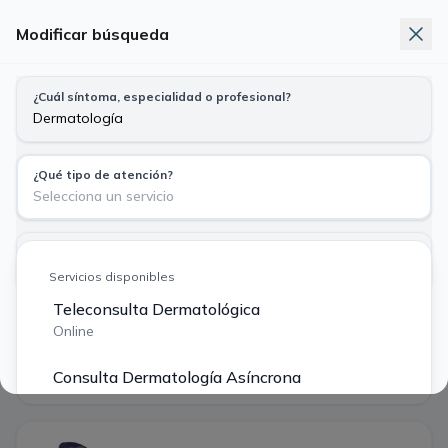
Modificar búsqueda
Telemedicina
Exámenes
Nuevo
¿Cuál síntoma, especialidad o profesional?
Busca síntoma, especialidad o profesional
Dermatología · Teleconsulta Dermatológica
¿Qué tipo de atención?
Particular
Bono Fonasa
Selecciona un servicio
$ 40.000
$ 14.490
¿Tu previsión?
Dom
Lun
Mar
Mié
Jue
Particular o Isapre $ 40.000
Servicios disponibles
9
10
11
12
13
ago
ago
ago
ago
ago
Teleconsulta Dermatológica
Buscar
Online
·
4 profesionales encontrados
Filtros
Consulta Dermatología Asíncrona
Primera hora disponible
Asíncrono