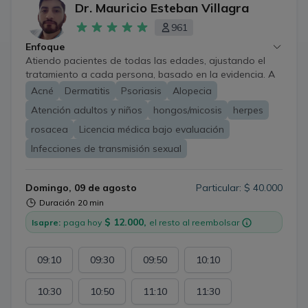
Dr. Mauricio Esteban Villagra
961
Enfoque
Atiendo pacientes de todas las edades, ajustando el
tratamiento a cada persona, basado en la evidencia. A
pesar de las limitaciones propias de la atención a
Acné
Dermatitis
Psoriasis
Alopecia
distancia, es posible evaluar, educar, tratar y hacer
Atención adultos y niños
hongos/micosis
herpes
seguimiento de enfermedades de la piel, uñas y cabello,
e infecciones de transmisión sexual. Además, se puede
rosacea
Licencia médica bajo evaluación
orientar sobre tratamientos dermatológicos estéticos.
Infecciones de transmisión sexual
*Algunos casos requerirán evaluación presencial; aun
así, en todo momento recibirás una orientación clara,
honesta y responsable.
Domingo, 09 de agosto
Particular: $ 40.000
Duración
20 min
$ 12.000,
Isapre:
paga hoy
el resto al reembolsar
09:10
09:30
09:50
10:10
10:30
10:50
11:10
11:30