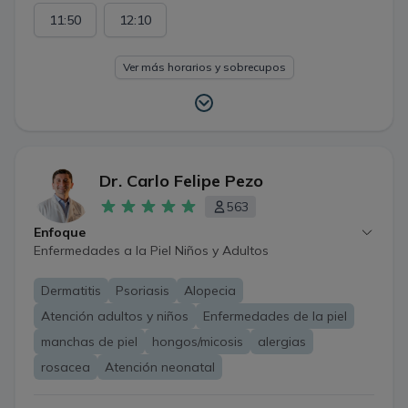
11:50
12:10
Ver más horarios y sobrecupos
Dr. Carlo Felipe Pezo
563
Enfoque
Enfermedades a la Piel Niños y Adultos
Dermatitis
Psoriasis
Alopecia
Atención adultos y niños
Enfermedades de la piel
manchas de piel
hongos/micosis
alergias
rosacea
Atención neonatal