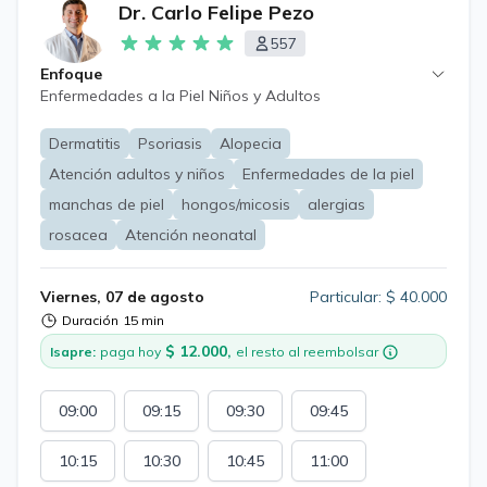
Dr. Carlo Felipe Pezo
557
Enfoque
Enfermedades a la Piel Niños y Adultos
Dermatitis
Psoriasis
Alopecia
Atención adultos y niños
Enfermedades de la piel
manchas de piel
hongos/micosis
alergias
rosacea
Atención neonatal
Viernes, 07 de agosto
Particular: $ 40.000
Duración
15 min
$ 12.000,
Isapre:
paga hoy
el resto al reembolsar
09:00
09:15
09:30
09:45
10:15
10:30
10:45
11:00