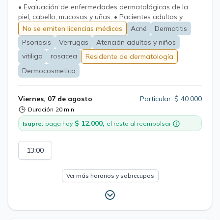
• Evaluación de enfermedades dermatológicas de la
piel, cabello, mucosas y uñas. • Pacientes adultos y
pediátricos. • Tratamiento integral basado en evidencia
No se emiten licencias médicas
Acné
Dermatitis
Psoriasis
Verrugas
Atención adultos y niños
vitiligo
rosacea
Residente de dermatología
Dermocosmetica
Viernes, 07 de agosto
Particular: $ 40.000
Duración
20 min
$ 12.000,
Isapre:
paga hoy
el resto al reembolsar
13:00
Ver más horarios y sobrecupos