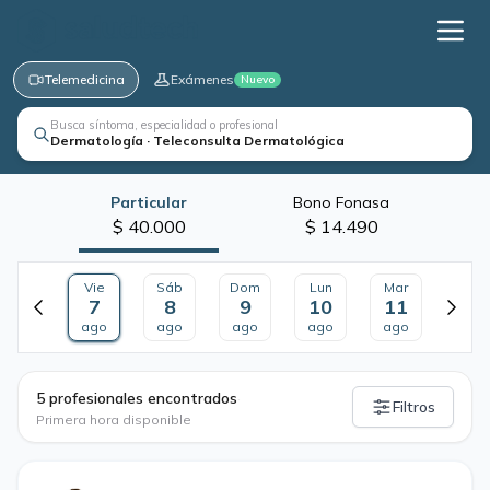
Telemedicina
Exámenes
Nuevo
Busca síntoma, especialidad o profesional
Dermatología · Teleconsulta Dermatológica
Particular
Bono Fonasa
$ 40.000
$ 14.490
Vie
Sáb
Dom
Lun
Mar
7
8
9
10
11
ago
ago
ago
ago
ago
·
5 profesionales encontrados
Filtros
Primera hora disponible