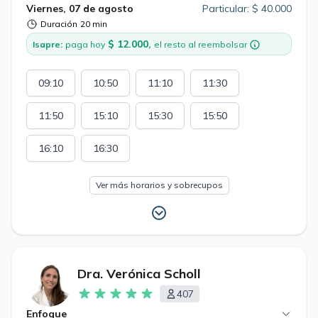
honesta y responsable.
Viernes, 07 de agosto
Particular: $ 40.000
Duración
20 min
$ 12.000,
Isapre:
paga hoy
el resto al reembolsar
09:10
10:50
11:10
11:30
11:50
15:10
15:30
15:50
16:10
16:30
Ver más horarios y sobrecupos
Dra. Verónica Scholl
407
Enfoque