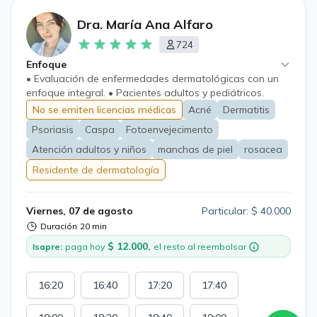
Dra. María Ana Alfaro
724
Enfoque
• Evaluación de enfermedades dermatológicas con un
enfoque integral. • Pacientes adultos y pediátricos.
No se emiten licencias médicas
Acné
Dermatitis
Psoriasis
Caspa
Fotoenvejecimento
Atención adultos y niños
manchas de piel
rosacea
Residente de dermatología
Viernes, 07 de agosto
Particular: $ 40.000
Duración
20 min
$ 12.000,
Isapre:
paga hoy
el resto al reembolsar
16:20
16:40
17:20
17:40