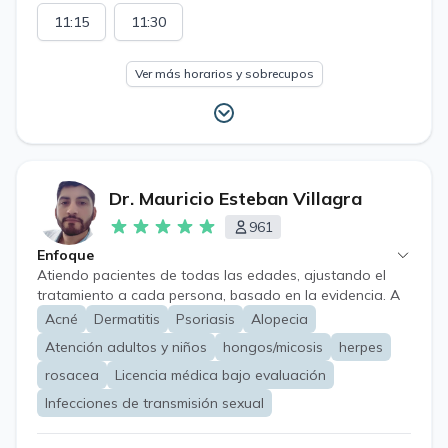
11:15
11:30
Ver más horarios y sobrecupos
Dr. Mauricio Esteban Villagra
961
Enfoque
Atiendo pacientes de todas las edades, ajustando el
tratamiento a cada persona, basado en la evidencia. A
pesar de las limitaciones propias de la atención a
Acné
Dermatitis
Psoriasis
Alopecia
distancia, es posible evaluar, educar, tratar y hacer
Atención adultos y niños
hongos/micosis
herpes
seguimiento de enfermedades de la piel, uñas y cabello,
e infecciones de transmisión sexual. Además, se puede
rosacea
Licencia médica bajo evaluación
orientar sobre tratamientos dermatológicos estéticos.
Infecciones de transmisión sexual
*Algunos casos requerirán evaluación presencial; aun
así, en todo momento recibirás una orientación clara,