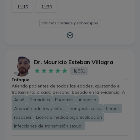
11:15
11:30
Ver más horarios y sobrecupos
Dr. Mauricio Esteban Villagra
961
Enfoque
Atiendo pacientes de todas las edades, ajustando el
tratamiento a cada persona, basado en la evidencia. A
pesar de las limitaciones propias de la atención a
Acné
Dermatitis
Psoriasis
Alopecia
distancia, es posible evaluar, educar, tratar y hacer
Atención adultos y niños
hongos/micosis
herpes
seguimiento de enfermedades de la piel, uñas y cabello,
e infecciones de transmisión sexual. Además, se puede
rosacea
Licencia médica bajo evaluación
orientar sobre tratamientos dermatológicos estéticos.
Infecciones de transmisión sexual
*Algunos casos requerirán evaluación presencial; aun
así, en todo momento recibirás una orientación clara,