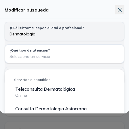
Modificar búsqueda
Telemedicina
Exámenes
Nuevo
¿Cuál síntoma, especialidad o profesional?
Busca síntoma, especialidad o profesional
Dermatología · Teleconsulta Dermatológica
¿Qué tipo de atención?
Particular
Bono Fonasa
Selecciona un servicio
$ 40.000
$ 14.490
¿Tu previsión?
Vie
Sáb
Dom
Lun
Mar
Particular o Isapre $ 40.000
Servicios disponibles
7
8
9
10
11
ago
ago
ago
ago
ago
Teleconsulta Dermatológica
Buscar
Online
·
5 profesionales encontrados
Filtros
Consulta Dermatología Asíncrona
Primera hora disponible
Asíncrono