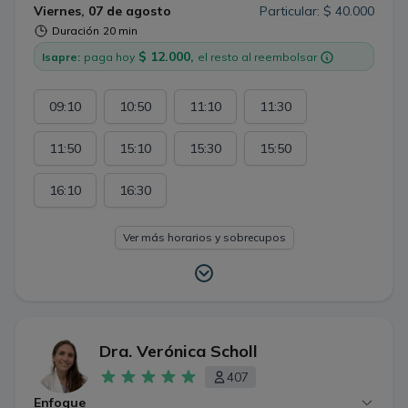
honesta y responsable.
Viernes, 07 de agosto
Particular: $ 40.000
Duración
20 min
$ 12.000,
Isapre:
paga hoy
el resto al reembolsar
09:10
10:50
11:10
11:30
11:50
15:10
15:30
15:50
16:10
16:30
Ver más horarios y sobrecupos
Dra. Verónica Scholl
407
Enfoque