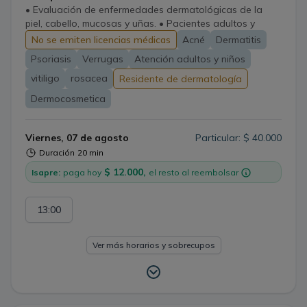
• Evaluación de enfermedades dermatológicas de la
piel, cabello, mucosas y uñas. • Pacientes adultos y
pediátricos. • Tratamiento integral basado en evidencia
No se emiten licencias médicas
Acné
Dermatitis
Psoriasis
Verrugas
Atención adultos y niños
vitiligo
rosacea
Residente de dermatología
Dermocosmetica
Viernes, 07 de agosto
Particular: $ 40.000
Duración
20 min
$ 12.000,
Isapre:
paga hoy
el resto al reembolsar
13:00
Ver más horarios y sobrecupos