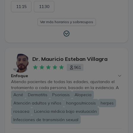
11:15
11:30
Ver más horarios y sobrecupos
Dr. Mauricio Esteban Villagra
961
Enfoque
Atiendo pacientes de todas las edades, ajustando el
tratamiento a cada persona, basado en la evidencia. A
pesar de las limitaciones propias de la atención a
Acné
Dermatitis
Psoriasis
Alopecia
distancia, es posible evaluar, educar, tratar y hacer
Atención adultos y niños
hongos/micosis
herpes
seguimiento de enfermedades de la piel, uñas y cabello,
e infecciones de transmisión sexual. Además, se puede
rosacea
Licencia médica bajo evaluación
orientar sobre tratamientos dermatológicos estéticos.
Infecciones de transmisión sexual
*Algunos casos requerirán evaluación presencial; aun
así, en todo momento recibirás una orientación clara,