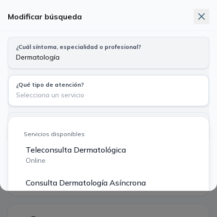
Modificar búsqueda
Telemedicina
Exámenes
Nuevo
¿Cuál síntoma, especialidad o profesional?
Busca síntoma, especialidad o profesional
Dermatología · Teleconsulta Dermatológica
¿Qué tipo de atención?
Particular
Bono Fonasa
Selecciona un servicio
$ 40.000
$ 14.490
¿Tu previsión?
Vie
Sáb
Dom
Lun
Mar
Particular o Isapre $ 40.000
Servicios disponibles
7
8
9
10
11
ago
ago
ago
ago
ago
Teleconsulta Dermatológica
Buscar
Online
·
5 profesionales encontrados
Filtros
Consulta Dermatología Asíncrona
Primera hora disponible
Asíncrono