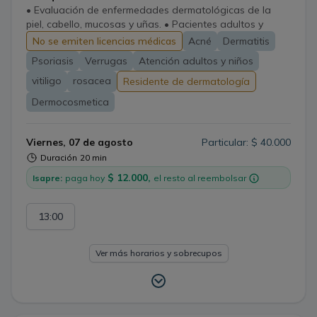
• Evaluación de enfermedades dermatológicas de la
piel, cabello, mucosas y uñas. • Pacientes adultos y
pediátricos. • Tratamiento integral basado en evidencia
No se emiten licencias médicas
Acné
Dermatitis
Psoriasis
Verrugas
Atención adultos y niños
vitiligo
rosacea
Residente de dermatología
Dermocosmetica
Viernes, 07 de agosto
Particular: $ 40.000
Duración
20 min
$ 12.000,
Isapre:
paga hoy
el resto al reembolsar
13:00
Ver más horarios y sobrecupos