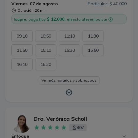
honesta y responsable.
Viernes, 07 de agosto
Particular: $ 40.000
Duración
20 min
$ 12.000,
Isapre:
paga hoy
el resto al reembolsar
09:10
10:50
11:10
11:30
11:50
15:10
15:30
15:50
16:10
16:30
Ver más horarios y sobrecupos
Dra. Verónica Scholl
407
Enfoque