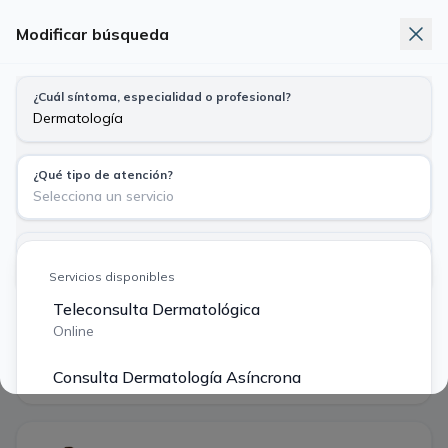
Modificar búsqueda
Telemedicina
Exámenes
Nuevo
¿Cuál síntoma, especialidad o profesional?
Busca síntoma, especialidad o profesional
Dermatología · Teleconsulta Dermatológica
¿Qué tipo de atención?
Particular
Bono Fonasa
Selecciona un servicio
$ 40.000
$ 14.490
¿Tu previsión?
Vie
Sáb
Dom
Lun
Mar
Particular o Isapre $ 40.000
Servicios disponibles
7
8
9
10
11
ago
ago
ago
ago
ago
Teleconsulta Dermatológica
Buscar
Online
·
5 profesionales encontrados
Filtros
Consulta Dermatología Asíncrona
Primera hora disponible
Asíncrono