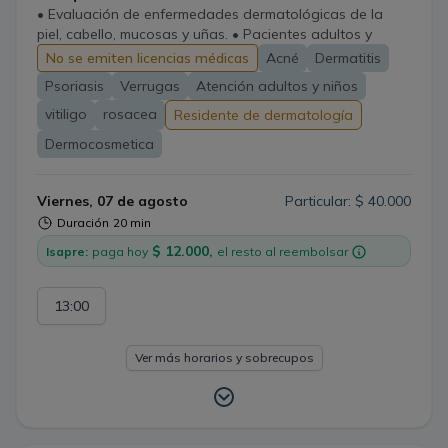
• Evaluación de enfermedades dermatológicas de la
piel, cabello, mucosas y uñas. • Pacientes adultos y
pediátricos. • Tratamiento integral basado en evidencia
No se emiten licencias médicas
Acné
Dermatitis
Psoriasis
Verrugas
Atención adultos y niños
vitiligo
rosacea
Residente de dermatología
Dermocosmetica
Viernes, 07 de agosto
Particular: $ 40.000
Duración
20 min
$ 12.000,
Isapre:
paga hoy
el resto al reembolsar
13:00
Ver más horarios y sobrecupos