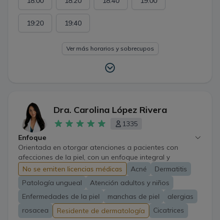
18:00
18:20
18:40
19:00
19:20
19:40
Ver más horarios y sobrecupos
Dra. Carolina López Rivera
1335
Enfoque
Orientada en otorgar atenciones a pacientes con
afecciones de la piel, con un enfoque integral y
personalizado. En el área de medicina laboral, cuento
No se emiten licencias médicas
Acné
Dermatitis
además con amplia experiencia en enfermedades
Patología ungueal
Atención adultos y niños
derivadas del trabajo, tanto dermatológicas como de la
esfera de salud mental tan predominantes como el
Enfermedades de la piel
manchas de piel
alergias
estrés laboral, ayudando mediante terapias accesibles y
rosacea
Cicatrices
Residente de dermatología
la intervención de los estilos de vida.