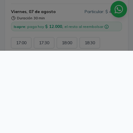
Viernes, 07 de agosto
Particular: $ 40.000
Duración
30 min
$ 12.000,
Isapre:
paga hoy
el resto al reembolsar
17:00
17:30
18:00
18:30
19:00
19:30
20:00
20:30
21:00
Ver más horarios y sobrecupos
¿Buscas otra especialidad?