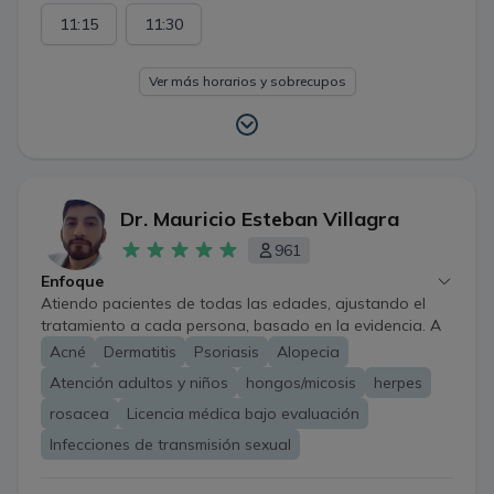
11:15
11:30
Ver más horarios y sobrecupos
Dr. Mauricio Esteban Villagra
961
Enfoque
Atiendo pacientes de todas las edades, ajustando el
tratamiento a cada persona, basado en la evidencia. A
pesar de las limitaciones propias de la atención a
Acné
Dermatitis
Psoriasis
Alopecia
distancia, es posible evaluar, educar, tratar y hacer
Atención adultos y niños
hongos/micosis
herpes
seguimiento de enfermedades de la piel, uñas y cabello,
e infecciones de transmisión sexual. Además, se puede
rosacea
Licencia médica bajo evaluación
orientar sobre tratamientos dermatológicos estéticos.
Infecciones de transmisión sexual
*Algunos casos requerirán evaluación presencial; aun
así, en todo momento recibirás una orientación clara,