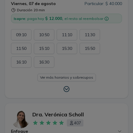
honesta y responsable.
Viernes, 07 de agosto
Particular: $ 40.000
Duración
20 min
$ 12.000,
Isapre:
paga hoy
el resto al reembolsar
09:10
10:50
11:10
11:30
11:50
15:10
15:30
15:50
16:10
16:30
Ver más horarios y sobrecupos
Dra. Verónica Scholl
407
Enfoque