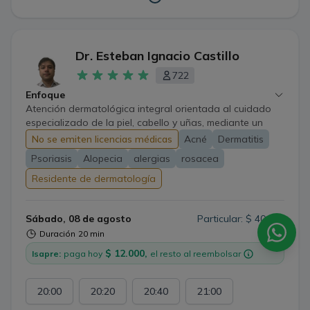
Dr. Esteban Ignacio Castillo
722
Enfoque
Atención dermatológica integral orientada al cuidado
especializado de la piel, cabello y uñas, mediante un
enfoque personalizado y actualizado para el manejo de
No se emiten licencias médicas
Acné
Dermatitis
diversas enfermedades dermatológicas
Psoriasis
Alopecia
alergias
rosacea
Residente de dermatología
Sábado, 08 de agosto
Particular: $ 40.000
Duración
20 min
$ 12.000,
Isapre:
paga hoy
el resto al reembolsar
20:00
20:20
20:40
21:00