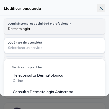
Modificar búsqueda
Telemedicina
Exámenes
Nuevo
¿Cuál síntoma, especialidad o profesional?
Busca síntoma, especialidad o profesional
Dermatología · Teleconsulta Dermatológica
¿Qué tipo de atención?
Particular
Bono Fonasa
Selecciona un servicio
$ 40.000
$ 14.490
¿Tu previsión?
Sáb
Dom
Lun
Mar
Mié
Particular o Isapre $ 40.000
Servicios disponibles
8
9
10
11
12
ago
ago
ago
ago
ago
Teleconsulta Dermatológica
Buscar
Online
·
4 profesionales encontrados
Filtros
Consulta Dermatología Asíncrona
Primera hora disponible
Asíncrono