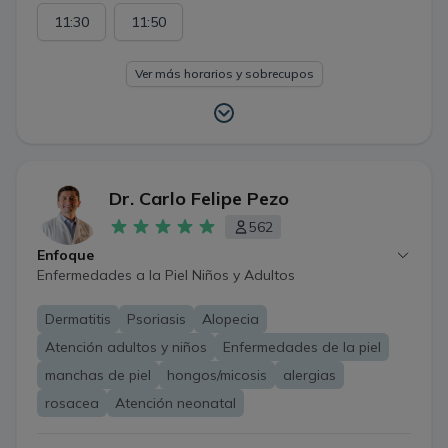
11:30
11:50
Ver más horarios y sobrecupos
Dr. Carlo Felipe Pezo
562
Enfoque
Enfermedades a la Piel Niños y Adultos
Dermatitis
Psoriasis
Alopecia
Atención adultos y niños
Enfermedades de la piel
manchas de piel
hongos/micosis
alergias
rosacea
Atención neonatal