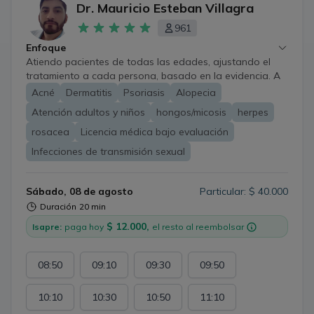
Dr. Mauricio Esteban Villagra
961
Enfoque
Atiendo pacientes de todas las edades, ajustando el
tratamiento a cada persona, basado en la evidencia. A
pesar de las limitaciones propias de la atención a
Acné
Dermatitis
Psoriasis
Alopecia
distancia, es posible evaluar, educar, tratar y hacer
Atención adultos y niños
hongos/micosis
herpes
seguimiento de enfermedades de la piel, uñas y cabello,
e infecciones de transmisión sexual. Además, se puede
rosacea
Licencia médica bajo evaluación
orientar sobre tratamientos dermatológicos estéticos.
Infecciones de transmisión sexual
*Algunos casos requerirán evaluación presencial; aun
así, en todo momento recibirás una orientación clara,
honesta y responsable.
Sábado, 08 de agosto
Particular: $ 40.000
Duración
20 min
$ 12.000,
Isapre:
paga hoy
el resto al reembolsar
08:50
09:10
09:30
09:50
10:10
10:30
10:50
11:10