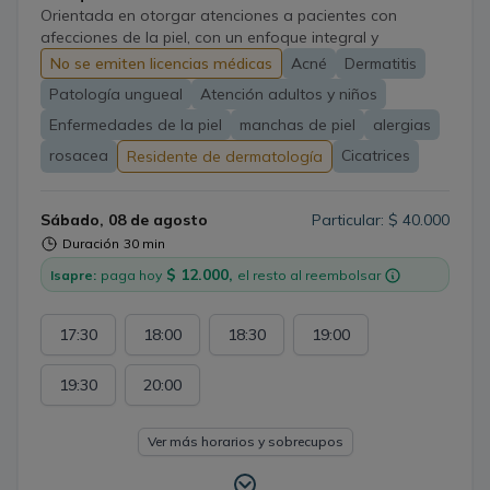
Orientada en otorgar atenciones a pacientes con
afecciones de la piel, con un enfoque integral y
personalizado. En el área de medicina laboral, cuento
No se emiten licencias médicas
Acné
Dermatitis
además con amplia experiencia en enfermedades
Patología ungueal
Atención adultos y niños
derivadas del trabajo, tanto dermatológicas como de la
esfera de salud mental tan predominantes como el
Enfermedades de la piel
manchas de piel
alergias
estrés laboral, ayudando mediante terapias accesibles y
rosacea
Cicatrices
Residente de dermatología
la intervención de los estilos de vida.
Sábado, 08 de agosto
Particular: $ 40.000
Duración
30 min
$ 12.000,
Isapre:
paga hoy
el resto al reembolsar
17:30
18:00
18:30
19:00
19:30
20:00
Ver más horarios y sobrecupos