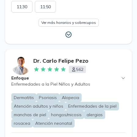
11:30
11:50
Ver más horarios y sobrecupos
Dr. Carlo Felipe Pezo
562
Enfoque
Enfermedades a la Piel Niños y Adultos
Dermatitis
Psoriasis
Alopecia
Atención adultos y niños
Enfermedades de la piel
manchas de piel
hongos/micosis
alergias
rosacea
Atención neonatal