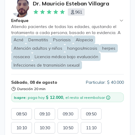
Dr. Mauricio Esteban Villagra
961
Enfoque
Atiendo pacientes de todas las edades, ajustando el
tratamiento a cada persona, basado en la evidencia. A
pesar de las limitaciones propias de la atención a
Acné
Dermatitis
Psoriasis
Alopecia
distancia, es posible evaluar, educar, tratar y hacer
Atención adultos y niños
hongos/micosis
herpes
seguimiento de enfermedades de la piel, uñas y cabello,
e infecciones de transmisión sexual. Además, se puede
rosacea
Licencia médica bajo evaluación
orientar sobre tratamientos dermatológicos estéticos.
Infecciones de transmisión sexual
*Algunos casos requerirán evaluación presencial; aun
así, en todo momento recibirás una orientación clara,
honesta y responsable.
Sábado, 08 de agosto
Particular: $ 40.000
Duración
20 min
$ 12.000,
Isapre:
paga hoy
el resto al reembolsar
08:50
09:10
09:30
09:50
10:10
10:30
10:50
11:10