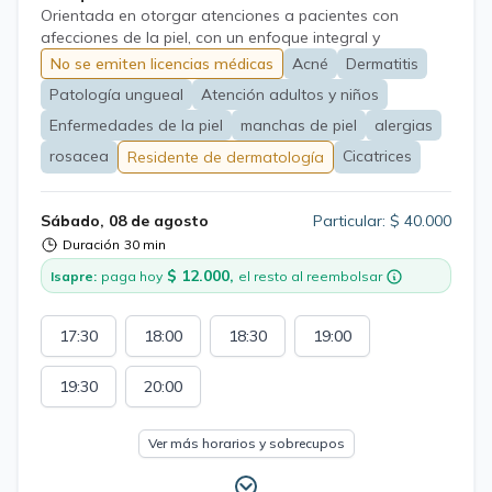
Orientada en otorgar atenciones a pacientes con
afecciones de la piel, con un enfoque integral y
personalizado. En el área de medicina laboral, cuento
No se emiten licencias médicas
Acné
Dermatitis
además con amplia experiencia en enfermedades
Patología ungueal
Atención adultos y niños
derivadas del trabajo, tanto dermatológicas como de la
esfera de salud mental tan predominantes como el
Enfermedades de la piel
manchas de piel
alergias
estrés laboral, ayudando mediante terapias accesibles y
rosacea
Cicatrices
Residente de dermatología
la intervención de los estilos de vida.
Sábado, 08 de agosto
Particular: $ 40.000
Duración
30 min
$ 12.000,
Isapre:
paga hoy
el resto al reembolsar
17:30
18:00
18:30
19:00
19:30
20:00
Ver más horarios y sobrecupos