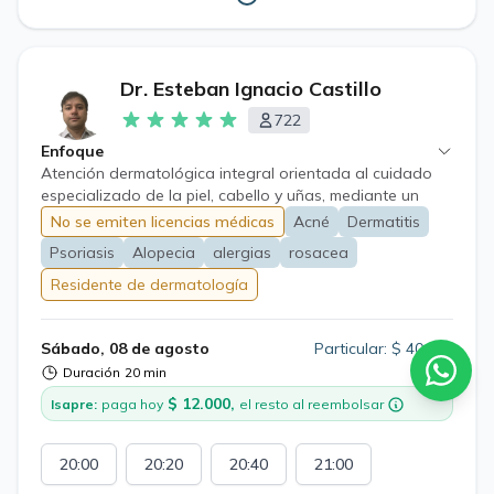
Dr. Esteban Ignacio Castillo
722
Enfoque
Atención dermatológica integral orientada al cuidado
especializado de la piel, cabello y uñas, mediante un
enfoque personalizado y actualizado para el manejo de
No se emiten licencias médicas
Acné
Dermatitis
diversas enfermedades dermatológicas
Psoriasis
Alopecia
alergias
rosacea
Residente de dermatología
Sábado, 08 de agosto
Particular: $ 40.000
Duración
20 min
$ 12.000,
Isapre:
paga hoy
el resto al reembolsar
20:00
20:20
20:40
21:00