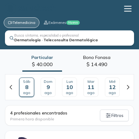
Telemedicina
Exámenes
Nuevo
Busca síntoma, especialidad o profesional
Dermatología · Teleconsulta Dermatológica
Particular
Bono Fonasa
$ 40.000
$ 14.490
Sáb
Dom
Lun
Mar
Mié
8
9
10
11
12
ago
ago
ago
ago
ago
·
4 profesionales encontrados
Filtros
Primera hora disponible