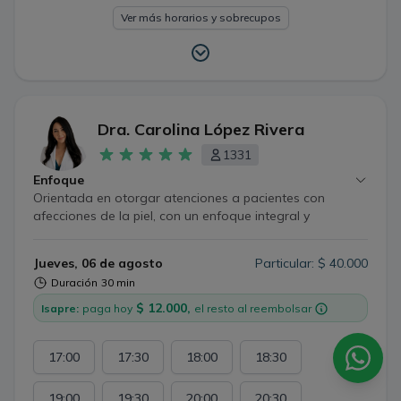
Ver más horarios y sobrecupos
Dra. Carolina López Rivera
1331
Enfoque
Orientada en otorgar atenciones a pacientes con
afecciones de la piel, con un enfoque integral y
personalizado. En el área de medicina laboral, cuento
además con amplia experiencia en enfermedades
Jueves, 06 de agosto
Particular: $ 40.000
derivadas del trabajo, tanto dermatológicas como de la
Duración
30 min
esfera de salud mental tan predominantes como el
estrés laboral, ayudando mediante terapias accesibles y
$ 12.000,
Isapre:
paga hoy
el resto al reembolsar
la intervención de los estilos de vida.
17:00
17:30
18:00
18:30
19:00
19:30
20:00
20:30