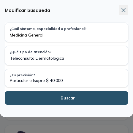
Modificar búsqueda
Telemedicina
Exámenes
Nuevo
¿Cuál síntoma, especialidad o profesional?
Busca síntoma, especialidad o profesional
Medicina General · Teleconsulta Dermatológica
¿Qué tipo de atención?
Particular
Bono Fonasa
Teleconsulta Dermatológica
$ 40.000
$ 14.490
¿Tu previsión?
Jue
Vie
Sáb
Dom
Lun
Particular o Isapre $ 40.000
6
7
8
9
10
ago
ago
ago
ago
ago
Buscar
·
4 profesionales encontrados
Filtros
Primera hora disponible