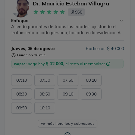
Dr. Mauricio Esteban Villagra
958
Enfoque
Atiendo pacientes de todas las edades, ajustando el
tratamiento a cada persona, basado en la evidencia. A
pesar de las limitaciones propias de la atención a
distancia, es posible evaluar, educar, tratar y hacer
Jueves, 06 de agosto
Particular: $ 40.000
seguimiento de enfermedades de la piel, uñas y cabello,
Duración
20 min
e infecciones de transmisión sexual. Además, se puede
orientar sobre tratamientos dermatológicos estéticos.
$ 12.000,
Isapre:
paga hoy
el resto al reembolsar
*Algunos casos requerirán evaluación presencial; aun
así, en todo momento recibirás una orientación clara,
07:10
07:30
07:50
08:10
honesta y responsable.
08:30
08:50
09:10
09:30
09:50
10:10
Ver más horarios y sobrecupos