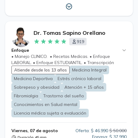
Retenida Receta Cheque Licencia Medica Electronica
LME
Dr. Tomas Sapino Orellano
919
Enfoque
• Manejo CLINICO. • Recetas Medicas. • Enfoque
LABORAL. • Enfoque ESTUDIANTIL. • Transcripción
recetas de Chile para Argentina. • Transcripción recetas
Atiende desde los 13 años
Medicina Integral
de Argentina para Chile.
Medicina Deportiva
Estrés crónico laboral
Sobrepeso y obesidad
Atención + 15 años
Fibromialgia
Trastorno del sueño
Conocimientos en Salud mental
Licencia médica sujeta a evaluación
Viernes, 07 de agosto
Oferta: $ 46.990
$ 50.000
Fonasa: $ 37.990
Duración
45 min