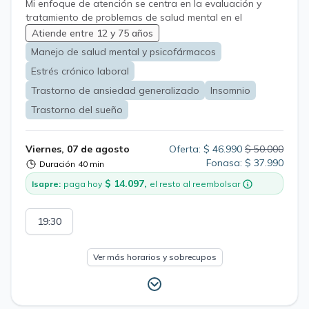
Mi enfoque de atención se centra en la evaluación y
tratamiento de problemas de salud mental en el
contexto de la salud ocupacional, abordando
Atiende entre 12 y 75 años
condiciones como estrés, ansiedad, trastornos del
Manejo de salud mental y psicofármacos
sueño y otras patologías que impactan el bienestar y
Estrés crónico laboral
desempeño de las personas. Complemento este enfoque
con formación en Medicina del Sueño para una
Trastorno de ansiedad generalizado
Insomnio
evaluación integral cuando corresponde.
Trastorno del sueño
Viernes, 07 de agosto
Oferta: $ 46.990
$ 50.000
Fonasa: $ 37.990
Duración
40 min
$ 14.097,
Isapre:
paga hoy
el resto al reembolsar
19:30
Ver más horarios y sobrecupos