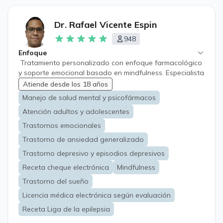
Dr. Rafael Vicente Espin
948
Enfoque
Tratamiento personalizado con enfoque farmacológico
y soporte emocional basado en mindfulness. Especialista
en manejo de estrés, burnout y conflictos laborales,
Atiende desde los 18 años
orientando soluciones prácticas adaptadas a la
Manejo de salud mental y psicofármacos
realidad de cada persona
Atención adultos y adolescentes
Trastornos emocionales
Trastorno de ansiedad generalizado
Trastorno depresivo y episodios depresivos
Receta cheque electrónica
Mindfulness
Trastorno del sueño
Licencia médica electrónica según evaluación
Receta Liga de la epilepsia