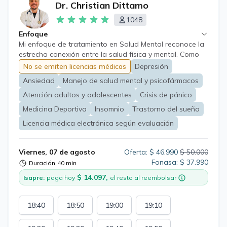
Dr. Christian Dittamo
1048
Enfoque
Mi enfoque de tratamiento en Salud Mental reconoce la
estrecha conexión entre la salud física y mental. Como
Médico General, abordo las problemáticas de salud
No se emiten licencias médicas
Depresión
mental desde una perspectiva holística, considerando el
Ansiedad
Manejo de salud mental y psicofármacos
impacto del estrés, los hábitos de vida y las condiciones
médicas coexistentes. Utilizo intervenciones
Atención adultos y adolescentes
Crisis de pánico
psicosociales para el manejo del estrés, la mejora de la
Medicina Deportiva
Insomnio
Trastorno del sueño
resiliencia y la promoción de estilos de vida saludables
Licencia médica electrónica según evaluación
como pilares del tratamiento. La farmacoterapia se
considera una herramienta complementaria, utilizada de
manera prudente y basada en la necesidad individual,
Viernes, 07 de agosto
Oferta: $ 46.990
$ 50.000
siempre con un seguimiento cuidadoso y la posibilidad
Fonasa: $ 37.990
Duración
40 min
de derivación a Psiquiatría para evaluaciones más
especializadas.
$ 14.097,
Isapre:
paga hoy
el resto al reembolsar
18:40
18:50
19:00
19:10