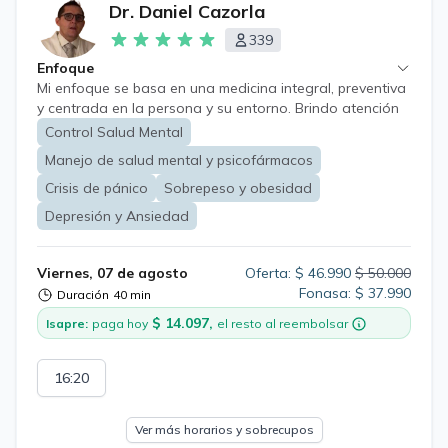
Dr. Daniel Cazorla
339
Enfoque
Mi enfoque se basa en una medicina integral, preventiva
y centrada en la persona y su entorno. Brindo atención
a pacientes de todas las edades, desde niños hasta
Control Salud Mental
adultos mayores, mediante una evaluación
Manejo de salud mental y psicofármacos
individualizada que considera su estado de salud,
antecedentes, estilo de vida, contexto familiar y
Crisis de pánico
Sobrepeso y obesidad
objetivos personales. Mi práctica se enfoca
Depresión y Ansiedad
especialmente en la medicina general, la salud mental, la
obesidad y las alteraciones del peso, priorizando el
diagnóstico oportuno, tratamientos basados en
Viernes, 07 de agosto
Oferta: $ 46.990
$ 50.000
evidencia científica y planes terapéuticos
Fonasa: $ 37.990
Duración
40 min
personalizados. Mi objetivo es acompañar a cada
$ 14.097,
Isapre:
paga hoy
el resto al reembolsar
paciente con una atención cercana, clara, promoviendo
cambios sostenibles que mejoren su salud y calidad de
vida. Salud Mental: evaluación, diagnóstico y
16:20
seguimiento de trastornos de ansiedad, depresión,
trastornos adaptativos, estrés, insomnio, síndrome de
burnout, duelo, crisis emocionales entre otras. Receta
Ver más horarios y sobrecupos