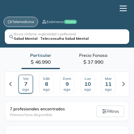
Telemedicina
Exámenes
Nuevo
Busca síntoma, especialidad o profesional
Salud Mental · Teleconsulta Salud Mental
Particular
Precio Fonasa
$ 46.990
$ 37.990
Vie
Sáb
Dom
Lun
Mar
7
8
9
10
11
ago
ago
ago
ago
ago
·
7 profesionales encontrados
Filtros
Primera hora disponible