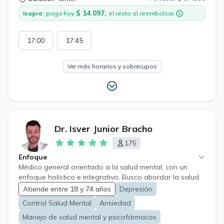
$ 14.097,
Isapre:
paga hoy
el resto al reembolsar
17:00
17:45
Ver más horarios y sobrecupos
Dr. Isver Junior Bracho
175
Enfoque
Médico general orientado a la salud mental, con un
enfoque holístico e integrativo. Busco abordar la salud
desde una perspectiva que combine la evidencia
Atiende entre 18 y 74 años
Depresión
científica con los factores psicosociales, entendiendo
Control Salud Mental
Ansiedad
que estos suelen ser los principales perpetuadores de
las patologías de salud mental de leve a moderada
Manejo de salud mental y psicofármacos