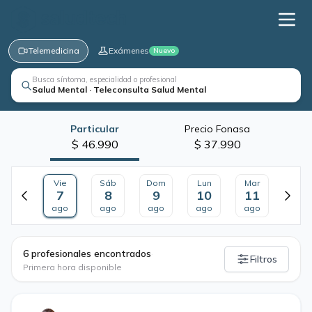
Telemedicina
Exámenes
Nuevo
Busca síntoma, especialidad o profesional
Salud Mental · Teleconsulta Salud Mental
Particular
Precio Fonasa
$ 46.990
$ 37.990
Vie
Sáb
Dom
Lun
Mar
7
8
9
10
11
ago
ago
ago
ago
ago
·
6 profesionales encontrados
Filtros
Primera hora disponible