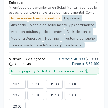
Enfoque
Mi enfoque de tratamiento en Salud Mental reconoce la
estrecha conexión entre la salud física y mental. Como
Médico General, abordo las problemáticas de salud
No se emiten licencias médicas
Depresión
mental desde una perspectiva holística, considerando el
Ansiedad
Manejo de salud mental y psicofármacos
impacto del estrés, los hábitos de vida y las condiciones
médicas coexistentes. Utilizo intervenciones
Atención adultos y adolescentes
Crisis de pánico
psicosociales para el manejo del estrés, la mejora de la
Medicina Deportiva
Insomnio
Trastorno del sueño
resiliencia y la promoción de estilos de vida saludables
Licencia médica electrónica según evaluación
como pilares del tratamiento. La farmacoterapia se
considera una herramienta complementaria, utilizada de
manera prudente y basada en la necesidad individual,
Viernes, 07 de agosto
Oferta: $ 46.990
$ 50.000
siempre con un seguimiento cuidadoso y la posibilidad
Fonasa: $ 37.990
Duración
40 min
de derivación a Psiquiatría para evaluaciones más
especializadas.
$ 14.097,
Isapre:
paga hoy
el resto al reembolsar
18:40
18:50
19:00
19:10
19:20
19:30
19:40
19:50
20:00