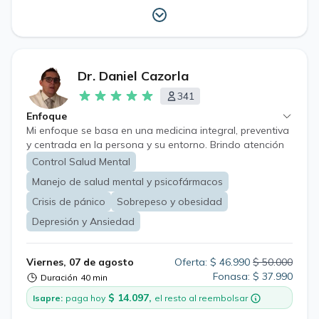
Dr. Daniel Cazorla
341
Enfoque
Mi enfoque se basa en una medicina integral, preventiva
y centrada en la persona y su entorno. Brindo atención
a pacientes de todas las edades, desde niños hasta
Control Salud Mental
adultos mayores, mediante una evaluación
Manejo de salud mental y psicofármacos
individualizada que considera su estado de salud,
antecedentes, estilo de vida, contexto familiar y
Crisis de pánico
Sobrepeso y obesidad
objetivos personales. Mi práctica se enfoca
Depresión y Ansiedad
especialmente en la medicina general, la salud mental, la
obesidad y las alteraciones del peso, priorizando el
diagnóstico oportuno, tratamientos basados en
Viernes, 07 de agosto
Oferta: $ 46.990
$ 50.000
evidencia científica y planes terapéuticos
Fonasa: $ 37.990
Duración
40 min
personalizados. Mi objetivo es acompañar a cada
$ 14.097,
Isapre:
paga hoy
el resto al reembolsar
paciente con una atención cercana, clara, promoviendo
cambios sostenibles que mejoren su salud y calidad de