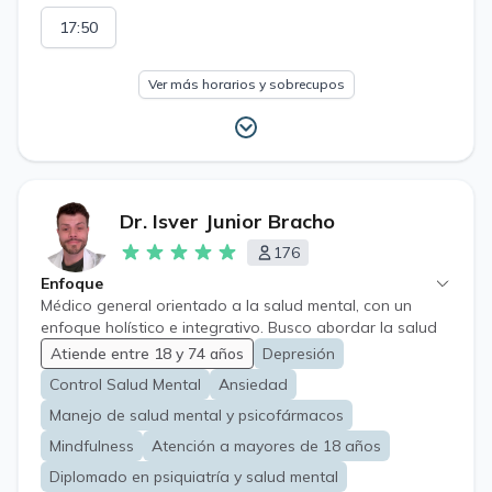
vida. Salud Mental: evaluación, diagnóstico y
17:50
seguimiento de trastornos de ansiedad, depresión,
trastornos adaptativos, estrés, insomnio, síndrome de
burnout, duelo, crisis emocionales entre otras. Receta
Ver más horarios y sobrecupos
Retenida Receta Cheque Licencia Medica Electronica
LME
Dr. Isver Junior Bracho
176
Enfoque
Médico general orientado a la salud mental, con un
enfoque holístico e integrativo. Busco abordar la salud
desde una perspectiva que combine la evidencia
Atiende entre 18 y 74 años
Depresión
científica con los factores psicosociales, entendiendo
Control Salud Mental
Ansiedad
que estos suelen ser los principales perpetuadores de
las patologías de salud mental de leve a moderada
Manejo de salud mental y psicofármacos
complejidad, con experiencia previa en atención de
Mindfulness
Atención a mayores de 18 años
pacientes de salud mental en atención primaria.
Diplomado en psiquiatría y salud mental