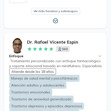
Ver más horarios y sobrecupos
Dr. Rafael Vicente Espin
948
Enfoque
Tratamiento personalizado con enfoque farmacológico
y soporte emocional basado en mindfulness. Especialista
en manejo de estrés, burnout y conflictos laborales,
Atiende desde los 18 años
orientando soluciones prácticas adaptadas a la
Manejo de salud mental y psicofármacos
realidad de cada persona
Atención adultos y adolescentes
Trastornos emocionales
Trastorno de ansiedad generalizado
Trastorno depresivo y episodios depresivos