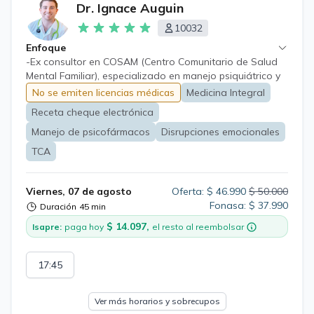
Dr. Ignace Auguin
10032
Enfoque
-Ex consultor en COSAM (Centro Comunitario de Salud
Mental Familiar), especializado en manejo psiquiátrico y
psicológico de trastornos de personalidad, disrupciones
No se emiten licencias médicas
Medicina Integral
emocionales, crisis episódicas paroxísticas, trastornos
Receta cheque electrónica
del ánimo, enfoque integral antroposófico tanto
farmacológico como complementario.
Manejo de psicofármacos
Disrupciones emocionales
TCA
Viernes, 07 de agosto
Oferta: $ 46.990
$ 50.000
Fonasa: $ 37.990
Duración
45 min
$ 14.097,
Isapre:
paga hoy
el resto al reembolsar
17:45
Ver más horarios y sobrecupos