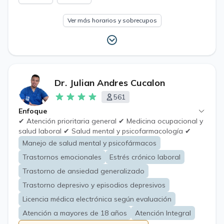
Ver más horarios y sobrecupos
Dr. Julian Andres Cucalon
561
Enfoque
✔ Atención prioritaria general ✔ Medicina ocupacional y
salud laboral ✔ Salud mental y psicofarmacología ✔
Sexología clínica ✔ Trabajo en equipo y liderazgo clínico
Manejo de salud mental y psicofármacos
✔ Comunicación efectiva con pacientes
Trastornos emocionales
Estrés crónico laboral
Trastorno de ansiedad generalizado
Trastorno depresivo y episodios depresivos
Licencia médica electrónica según evaluación
Atención a mayores de 18 años
Atención Integral