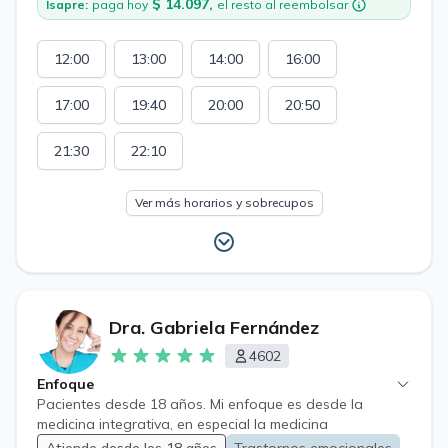
$ 14.097,
Isapre:
paga hoy
el resto al reembolsar
paciente con una atención cercana, clara, promoviendo
cambios sostenibles que mejoren su salud y calidad de
vida. Salud Mental: evaluación, diagnóstico y
12:00
13:00
14:00
16:00
seguimiento de trastornos de ansiedad, depresión,
trastornos adaptativos, estrés, insomnio, síndrome de
17:00
19:40
20:00
20:50
burnout, duelo, crisis emocionales entre otras. Receta
Retenida Receta Cheque Licencia Medica Electronica
LME
21:30
22:10
Ver más horarios y sobrecupos
Dra. Gabriela Fernández
4602
Enfoque
Pacientes desde 18 años. Mi enfoque es desde la
medicina integrativa, en especial la medicina
biorreguladora de sistemas, buscando las causas de