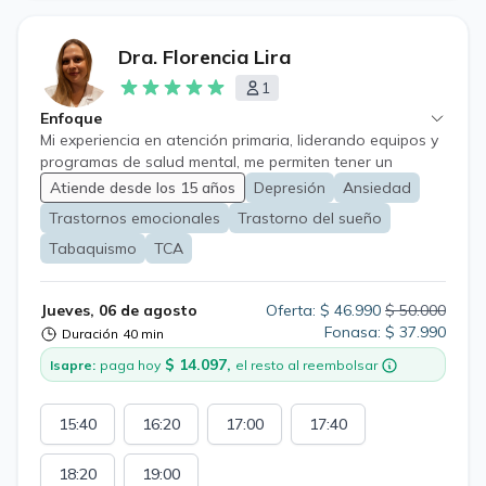
Dra. Florencia Lira
1
Enfoque
Mi experiencia en atención primaria, liderando equipos y
programas de salud mental, me permiten tener un
enfoque integral y centrado en la persona. Mi objetivo
Atiende desde los 15 años
Depresión
Ansiedad
es brindar acompañamiento, diagnóstico y tratamiento
Trastornos emocionales
Trastorno del sueño
en diversos trastornos del ánimo, ansiedad, trastornos
de personalidad, trastornos de alimentación, estrés
Tabaquismo
TCA
crónico, tabaquismo, y otros, desde los 15 años de
edad.
Jueves, 06 de agosto
Oferta: $ 46.990
$ 50.000
Fonasa: $ 37.990
Duración
40 min
$ 14.097,
Isapre:
paga hoy
el resto al reembolsar
15:40
16:20
17:00
17:40
18:20
19:00