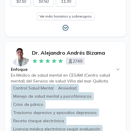
10:10
10:50
11:30
Ver más horarios y sobrecupos
Dr. Alejandro Andrés Bizama
2749
Enfoque
Ex Médico de salud mental en CESAM (Centro salud
mental) del Servicio de salud Viña del mar-Quillota.
Miembro de la SONEPSYN (Sociedad chilena de
Control Salud Mental
Ansiedad
Psiquiatria, Neurologia y Neurocirugía) como Socio
Manejo de salud mental y psicofármacos
adjunto. Enfoque en prevención y tratamiento de
síntomas ansiosos, depresivos y trastornos del sueño.
Crisis de pánico
Trastorno depresivo y episodios depresivos
Receta cheque electrónica
Licencia médica electrónica según evaluación