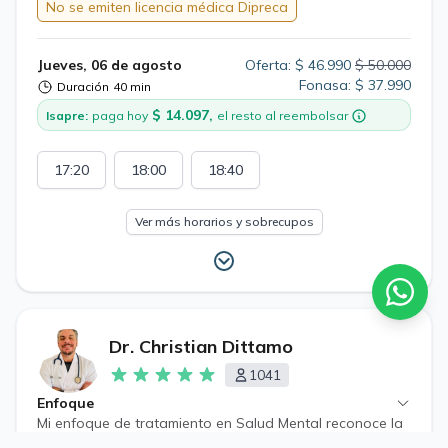
No se emiten licencia médica Dipreca
Jueves, 06 de agosto
Oferta: $ 46.990
$ 50.000
Fonasa: $ 37.990
Duración
40 min
$ 14.097,
Isapre:
paga hoy
el resto al reembolsar
17:20
18:00
18:40
Ver más horarios y sobrecupos
Dr. Christian Dittamo
1041
Enfoque
Mi enfoque de tratamiento en Salud Mental reconoce la
estrecha conexión entre la salud física y mental. Como