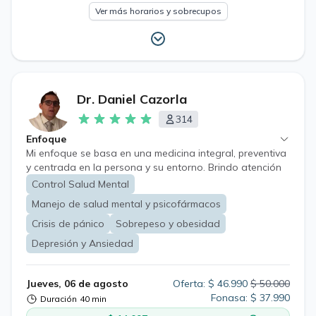
Ver más horarios y sobrecupos
Dr. Daniel Cazorla
314
Enfoque
Mi enfoque se basa en una medicina integral, preventiva
y centrada en la persona y su entorno. Brindo atención
a pacientes de todas las edades, desde niños hasta
Control Salud Mental
adultos mayores, mediante una evaluación
Manejo de salud mental y psicofármacos
individualizada que considera su estado de salud,
antecedentes, estilo de vida, contexto familiar y
Crisis de pánico
Sobrepeso y obesidad
objetivos personales. Mi práctica se enfoca
Depresión y Ansiedad
especialmente en la medicina general, la salud mental, la
obesidad y las alteraciones del peso, priorizando el
diagnóstico oportuno, tratamientos basados en
Jueves, 06 de agosto
Oferta: $ 46.990
$ 50.000
evidencia científica y planes terapéuticos
Fonasa: $ 37.990
Duración
40 min
personalizados. Mi objetivo es acompañar a cada