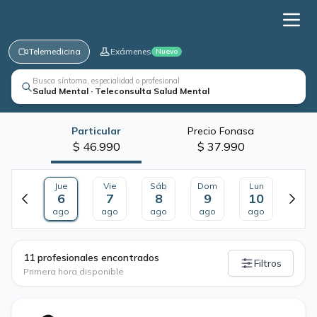
Telemedicina
Exámenes
Nuevo
Busca síntoma, especialidad o profesional
Salud Mental · Teleconsulta Salud Mental
Particular
Precio Fonasa
$ 46.990
$ 37.990
Jue
Vie
Sáb
Dom
Lun
6
7
8
9
10
ago
ago
ago
ago
ago
·
11 profesionales encontrados
Filtros
Primera hora disponible