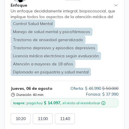
Enfoque
Un enfoque decididamente integral, biopsicosocial, que
implique todos los aspectos de la atención médica del
cliente, lo que significa la naturaleza biológica, así como
Control Salud Mental
psicológica y los entornos sociales en que se
Manejo de salud mental y psicofármacos
desempeña. Entendiendo al ser humano en todos sus
contextos, salvaguardando siempre la privacidad y la
Trastorno de ansiedad generalizado
correcta y adecuada información científica con claridad
Trastorno depresivo y episodios depresivos
y evidencia.
Licencia médica electrónica según evaluación
Atención a mayores de 18 años
Diplomado en psiquiatría y salud mental
Jueves, 06 de agosto
Oferta: $ 46.990
$ 50.000
Fonasa: $ 37.990
Duración
40 min
$ 14.097,
Isapre:
paga hoy
el resto al reembolsar
10:20
11:00
11:40