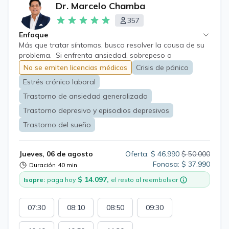
Dr. Marcelo Chamba
357
Enfoque
Más que tratar síntomas, busco resolver la causa de su
problema. Si enfrenta ansiedad, sobrepeso o
enfermedades crónicas, trabajaremos con un plan
No se emiten licencias médicas
Crisis de pánico
médico integral, personalizado y basado en evidencia.
Estrés crónico laboral
Trastorno de ansiedad generalizado
Trastorno depresivo y episodios depresivos
Trastorno del sueño
Jueves, 06 de agosto
Oferta: $ 46.990
$ 50.000
Fonasa: $ 37.990
Duración
40 min
$ 14.097,
Isapre:
paga hoy
el resto al reembolsar
07:30
08:10
08:50
09:30