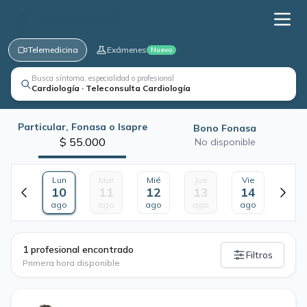
Telemedicina
Exámenes
Nuevo
Busca síntoma, especialidad o profesional
Cardiología · Teleconsulta Cardiología
Particular, Fonasa o Isapre
Bono Fonasa
$ 55.000
No disponible
Lun
Mar
Mié
Jue
Vie
10
11
12
13
14
ago
ago
ago
ago
ago
·
1 profesional encontrado
Filtros
Primera hora disponible