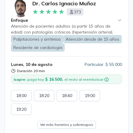
Dr. Carlos Ignacio Muñoz
373
Enfoque
Atención de pacientes adultos (a partir 15 años de
edad) con patologías crónicas (hipertensión arterial,
diabetes mellitus, insuficiencia cardíaca, daño hepático
Palpitaciones y arritmias
Atención desde de 15 años
crónico, entre otros) con énfasis en enfermedades
Residente de cardiología
cardiovasculares, tanto en diagnóstico y tratamiento.
Lunes, 10 de agosto
Particular: $ 55.000
Duración
20 min
$ 16.500,
Isapre:
paga hoy
el resto al reembolsar
18:00
18:20
18:40
19:00
19:20
Ver más horarios y sobrecupos