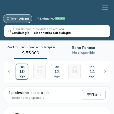
Telemedicina
Exámenes
Nuevo
Busca síntoma, especialidad o profesional
Cardiología · Teleconsulta Cardiología
Particular, Fonasa o Isapre
Bono Fonasa
$ 55.000
No disponible
Lun
Mar
Mié
Jue
Vie
10
11
12
13
14
ago
ago
ago
ago
ago
·
1 profesional encontrado
Filtros
Primera hora disponible