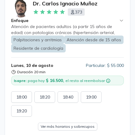
Dr. Carlos Ignacio Muñoz
373
Enfoque
Atención de pacientes adultos (a partir 15 años de
edad) con patologías crónicas (hipertensión arterial,
diabetes mellitus, insuficiencia cardíaca, daño hepático
Palpitaciones y arritmias
Atención desde de 15 años
crónico, entre otros) con énfasis en enfermedades
Residente de cardiología
cardiovasculares, tanto en diagnóstico y tratamiento.
Lunes, 10 de agosto
Particular: $ 55.000
Duración
20 min
$ 16.500,
Isapre:
paga hoy
el resto al reembolsar
18:00
18:20
18:40
19:00
19:20
Ver más horarios y sobrecupos