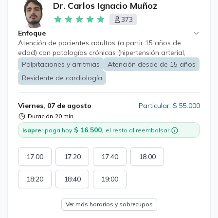
Dr. Carlos Ignacio Muñoz
373
Enfoque
Atención de pacientes adultos (a partir 15 años de
edad) con patologías crónicas (hipertensión arterial,
diabetes mellitus, insuficiencia cardíaca, daño hepático
Palpitaciones y arritmias
Atención desde de 15 años
crónico, entre otros) con énfasis en enfermedades
Residente de cardiología
cardiovasculares, tanto en diagnóstico y tratamiento.
Viernes, 07 de agosto
Particular: $ 55.000
Duración
20 min
$ 16.500,
Isapre:
paga hoy
el resto al reembolsar
17:00
17:20
17:40
18:00
18:20
18:40
19:00
Ver más horarios y sobrecupos