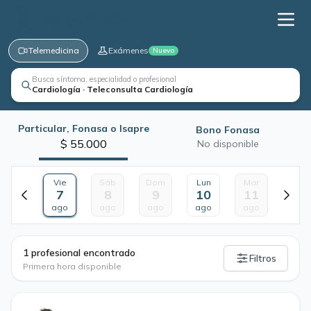
Telemedicina
Exámenes
Nuevo
Busca síntoma, especialidad o profesional
Cardiología · Teleconsulta Cardiología
Particular, Fonasa o Isapre
Bono Fonasa
$ 55.000
No disponible
Vie
Sáb
Dom
Lun
Mar
7
8
9
10
11
ago
ago
ago
ago
ago
·
1 profesional encontrado
Filtros
Primera hora disponible