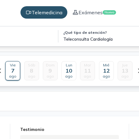
Telemedicina
Exámenes
Nuevo
¿Qué tipo de atención?
Teleconsulta Cardiología
Vie
Sáb
Dom
Lun
Mar
Mié
Jue
7
8
9
10
11
12
13
ago
ago
ago
ago
ago
ago
ago
Testimonio