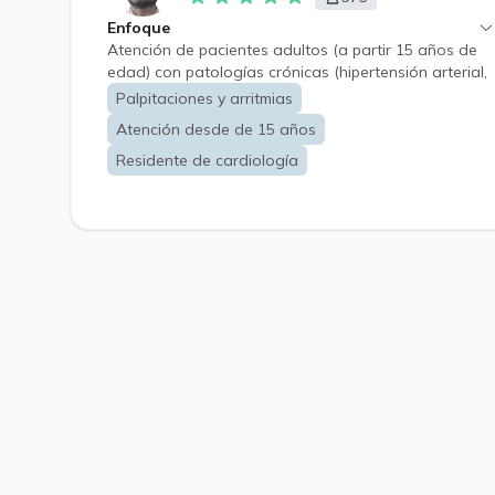
Enfoque
Atención de pacientes adultos (a partir 15 años de
edad) con patologías crónicas (hipertensión arterial,
diabetes mellitus, insuficiencia cardíaca, daño
Palpitaciones y arritmias
hepático crónico, entre otros) con énfasis en
Atención desde de 15 años
enfermedades cardiovasculares, tanto en
diagnóstico y tratamiento.
Residente de cardiología