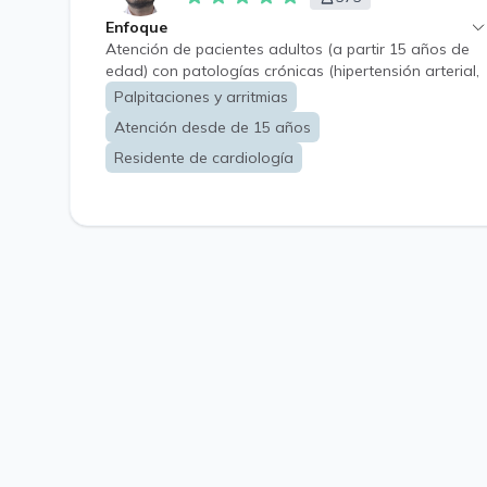
Enfoque
Atención de pacientes adultos (a partir 15 años de
edad) con patologías crónicas (hipertensión arterial,
diabetes mellitus, insuficiencia cardíaca, daño
Palpitaciones y arritmias
hepático crónico, entre otros) con énfasis en
Atención desde de 15 años
enfermedades cardiovasculares, tanto en
diagnóstico y tratamiento.
Residente de cardiología