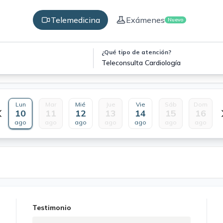
Telemedicina
Exámenes
Nuevo
¿Qué tipo de atención?
Teleconsulta Cardiología
Lun
Mar
Mié
Jue
Vie
Sáb
Dom
10
11
12
13
14
15
16
ago
ago
ago
ago
ago
ago
ago
Testimonio