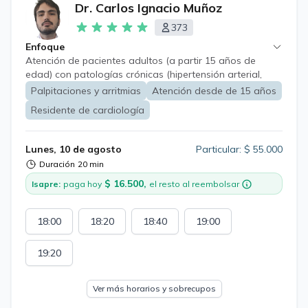
Dr. Carlos Ignacio Muñoz
373
Enfoque
Atención de pacientes adultos (a partir 15 años de
edad) con patologías crónicas (hipertensión arterial,
diabetes mellitus, insuficiencia cardíaca, daño hepático
Palpitaciones y arritmias
Atención desde de 15 años
crónico, entre otros) con énfasis en enfermedades
Residente de cardiología
cardiovasculares, tanto en diagnóstico y tratamiento.
Lunes, 10 de agosto
Particular: $ 55.000
Duración
20 min
$ 16.500,
Isapre:
paga hoy
el resto al reembolsar
18:00
18:20
18:40
19:00
19:20
Ver más horarios y sobrecupos