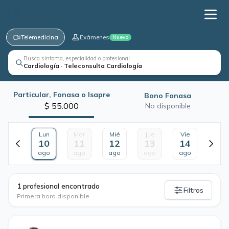
Telemedicina
Exámenes
Nuevo
Busca síntoma, especialidad o profesional
Cardiología · Teleconsulta Cardiología
Particular, Fonasa o Isapre
Bono Fonasa
$ 55.000
No disponible
Lun
Mar
Mié
Jue
Vie
10
11
12
13
14
ago
ago
ago
ago
ago
·
1 profesional encontrado
Filtros
Primera hora disponible