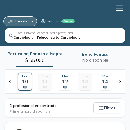
Telemedicina
Exámenes
Nuevo
Busca síntoma, especialidad o profesional
Cardiología · Teleconsulta Cardiología
Particular, Fonasa o Isapre
Bono Fonasa
$ 55.000
No disponible
Lun
Mar
Mié
Jue
Vie
10
11
12
13
14
ago
ago
ago
ago
ago
·
1 profesional encontrado
Filtros
Primera hora disponible