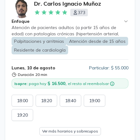
Dr. Carlos Ignacio Muñoz
373
Enfoque
Atención de pacientes adultos (a partir 15 años de
edad) con patologías crónicas (hipertensión arterial,
diabetes mellitus, insuficiencia cardíaca, daño hepático
Palpitaciones y arritmias
Atención desde de 15 años
crónico, entre otros) con énfasis en enfermedades
Residente de cardiología
cardiovasculares, tanto en diagnóstico y tratamiento.
Lunes, 10 de agosto
Particular: $ 55.000
Duración
20 min
$ 16.500,
Isapre:
paga hoy
el resto al reembolsar
18:00
18:20
18:40
19:00
19:20
Ver más horarios y sobrecupos