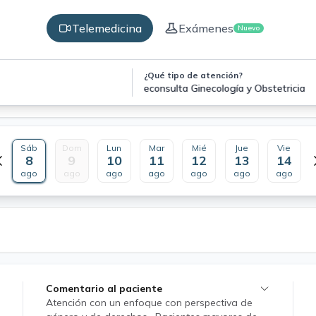
Telemedicina
Exámenes
Nuevo
¿Qué tipo de atención?
Teleconsulta Ginecología y Obstetricia
Sáb
Dom
Lun
Mar
Mié
Jue
Vie
8
9
10
11
12
13
14
ago
ago
ago
ago
ago
ago
ago
Comentario al paciente
Atención con un enfoque con perspectiva de