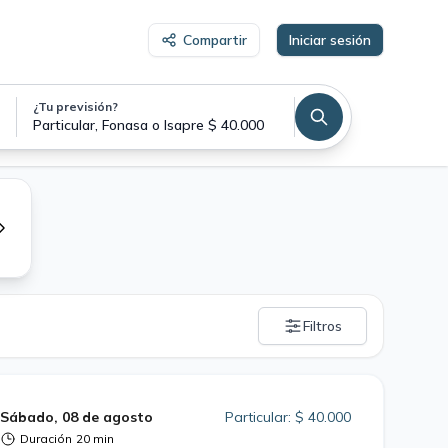
Compartir
Iniciar sesión
¿Tu previsión?
Teleconsulta Ginecología y Obstetricia
Particular, Fonasa o Isapre $ 40.000
Filtros
Sábado, 08 de agosto
Particular: $ 40.000
Duración
20 min