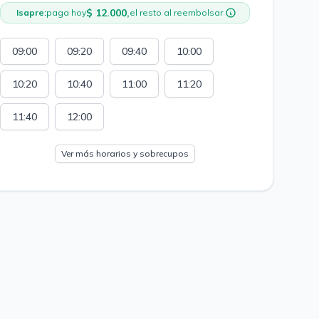
$ 12.000,
Isapre:
paga hoy
el resto al reembolsar
09:00
09:20
09:40
10:00
10:20
10:40
11:00
11:20
11:40
12:00
Ver más horarios y sobrecupos