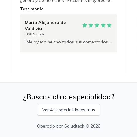
género y de derechos. Pacientes mayores de
14 años. En proceso de reconocimiento de
Testimonio
especialidad por CONACEM. No se emiten
licencias médicas.
María Alejandra
de
Valdivia
18/07/2026
Me ayudo mucho todos sus comentarios y consejos
¿Buscas otra especialidad?
Ver 41 especialidades más
Operado por
Saludtech
© 2026