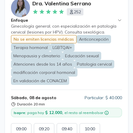
Dra. Valentina Serrano
252
Enfoque
Ginecología general, con especialización en patología
cervical (lesiones por HPV). Consulta sexológica.
Consejería en anticoncepción y prevención de embarazo
No se emiten licencias médicas
Anticoncepción
no deseado. Consejería sobre procesos de modificación
Terapia hormonal
LGBTQAI+
corporal hormonal para pacientes trans.
Acompañamiento en etapa de pre y post menopausia.
Menopausia y climaterio
Educación sexual
Atenciones desde los 14 años
Patologia cervical
modificación corporal hormonal
En validación de CONACEM
Sábado, 08 de agosto
Particular: $ 40.000
Duración
20 min
$ 12.000,
Isapre:
paga hoy
el resto al reembolsar
09:00
09:20
09:40
10:00