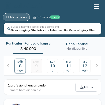
Telemedicina
Exámenes
Nuevo
Busca síntoma, especialidad o profesional
Ginecología y Obstetricia · Teleconsulta Ginecología y Obstetrici
Particular, Fonasa o Isapre
Bono Fonasa
$ 40.000
No disponible
Sáb
Dom
Lun
Mar
Mié
8
9
10
11
12
ago
ago
ago
ago
ago
·
1 profesional encontrado
Filtros
Primera hora disponible