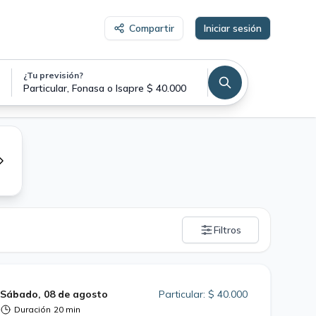
Compartir
Iniciar sesión
¿Tu previsión?
Teleconsulta Ginecología y Obstetricia
Particular, Fonasa o Isapre $ 40.000
Filtros
Sábado, 08 de agosto
Particular: $ 40.000
Duración
20 min