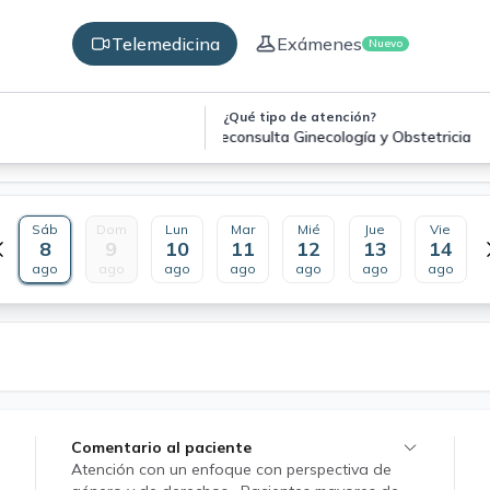
Telemedicina
Exámenes
Nuevo
¿Qué tipo de atención?
Teleconsulta Ginecología y Obstetricia
Sáb
Dom
Lun
Mar
Mié
Jue
Vie
8
9
10
11
12
13
14
ago
ago
ago
ago
ago
ago
ago
Comentario al paciente
Atención con un enfoque con perspectiva de