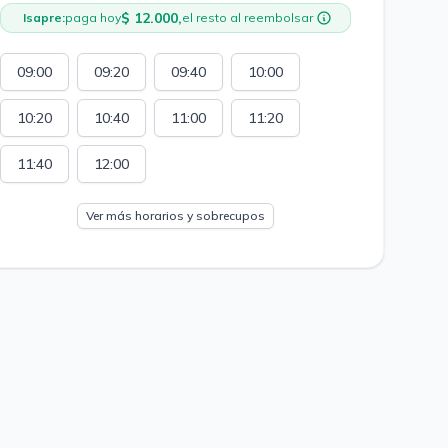
$ 12.000,
Isapre:
paga hoy
el resto al reembolsar
09:00
09:20
09:40
10:00
10:20
10:40
11:00
11:20
11:40
12:00
Ver más horarios y sobrecupos