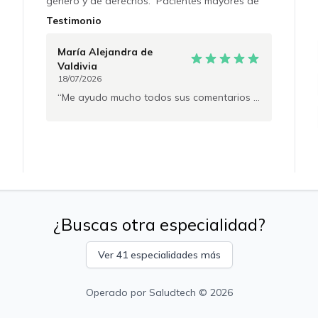
género y de derechos. Pacientes mayores de
14 años. En proceso de reconocimiento de
Testimonio
especialidad por CONACEM. No se emiten
licencias médicas.
María Alejandra
de
Valdivia
18/07/2026
Me ayudo mucho todos sus comentarios y consejos
¿Buscas otra especialidad?
Ver 41 especialidades más
Operado por
Saludtech
© 2026