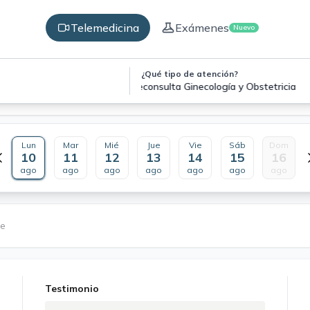
Telemedicina
Exámenes
Nuevo
¿Qué tipo de atención?
Teleconsulta Ginecología y Obstetricia
Lun
Mar
Mié
Jue
Vie
Sáb
Dom
10
11
12
13
14
15
16
ago
ago
ago
ago
ago
ago
ago
le
Testimonio