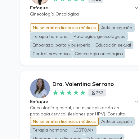
Enfoque
Ginecología Oncológica
No se emiten licencias médicas
Anticoncepción
Terapia hormonal
Patologías ginecológicas
Embarazo, parto y puerperio
Educación sexual
Control preventivo
Ginecología oncológica
Dra. Valentina Serrano
252
Enfoque
Ginecología general, con especialización en
patología cervical (lesiones por HPV). Consulta
sexológica. Consejería en anticoncepción y
No se emiten licencias médicas
Anticoncepción
prevención de embarazo no deseado. Consejería
Terapia hormonal
LGBTQAI+
sobre procesos de modificación corporal hormonal
para pacientes trans. Acompañamiento en etapa de
Menopausia y climaterio
Educación sexual