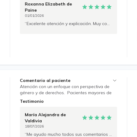
Roxanna Elizabeth
de
Paine
01/01/2026
Excelente atención y explicación. Muy conforme
Comentario al paciente
Atención con un enfoque con perspectiva de
género y de derechos. Pacientes mayores de
14 años. En proceso de reconocimiento de
Testimonio
especialidad por CONACEM. No se emiten
licencias médicas.
María Alejandra
de
Valdivia
18/07/2026
Me ayudo mucho todos sus comentarios y consejos