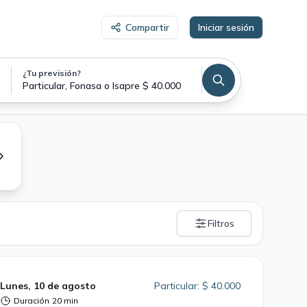
Compartir
Iniciar sesión
¿Tu previsión?
Teleconsulta Ginecología y Obstetricia
Particular, Fonasa o Isapre $ 40.000
Filtros
Lunes, 10 de agosto
Particular: $ 40.000
Duración
20 min