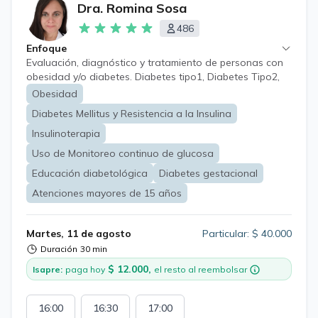
Dra. Romina Sosa
486
Enfoque
Evaluación, diagnóstico y tratamiento de personas con
obesidad y/o diabetes. Diabetes tipo1, Diabetes Tipo2,
Obesidad, Insulinoresistencia, Prediabetes, Hígado
Obesidad
graso, Síndrome metabólico, Hipertensión arterial,
Diabetes Mellitus y Resistencia a la Insulina
Aumento del colesterol y triglicéridos, Uso de Monitoreo
Continuo de glucosa, Diabetes en situaciones
Insulinoterapia
especiales, uso de corticoides, pancreatectomizados,
Uso de Monitoreo continuo de glucosa
etc. Diabetes en embarazadas. Educación
Educación diabetológica
Diabetes gestacional
diabetológica. Enfermedades agudas y crónicas.
Chequeo médico preventivo.
Atenciones mayores de 15 años
Martes, 11 de agosto
Particular: $ 40.000
Duración
30 min
$ 12.000,
Isapre:
paga hoy
el resto al reembolsar
16:00
16:30
17:00