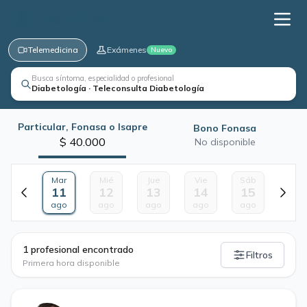
Telemedicina
Exámenes
Nuevo
Busca síntoma, especialidad o profesional
Diabetología · Teleconsulta Diabetología
Particular, Fonasa o Isapre
Bono Fonasa
$ 40.000
No disponible
Mar
Mié
Jue
Vie
Sáb
11
12
13
14
15
ago
ago
ago
ago
ago
·
1 profesional encontrado
Filtros
Primera hora disponible