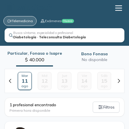
Telemedicina
Exámenes
Nuevo
Busca síntoma, especialidad o profesional
Diabetología · Teleconsulta Diabetología
Particular, Fonasa o Isapre
Bono Fonasa
$ 40.000
No disponible
Mar
Mié
Jue
Vie
Sáb
11
12
13
14
15
ago
ago
ago
ago
ago
·
1 profesional encontrado
Filtros
Primera hora disponible