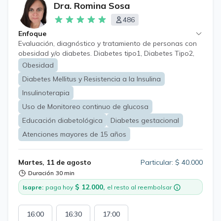
Dra. Romina Sosa
486
Enfoque
Evaluación, diagnóstico y tratamiento de personas con
obesidad y/o diabetes. Diabetes tipo1, Diabetes Tipo2,
Obesidad, Insulinoresistencia, Prediabetes, Hígado
Obesidad
graso, Síndrome metabólico, Hipertensión arterial,
Diabetes Mellitus y Resistencia a la Insulina
Aumento del colesterol y triglicéridos, Uso de Monitoreo
Continuo de glucosa, Diabetes en situaciones
Insulinoterapia
especiales, uso de corticoides, pancreatectomizados,
Uso de Monitoreo continuo de glucosa
etc. Diabetes en embarazadas. Educación
Educación diabetológica
Diabetes gestacional
diabetológica. Enfermedades agudas y crónicas.
Chequeo médico preventivo.
Atenciones mayores de 15 años
Martes, 11 de agosto
Particular: $ 40.000
Duración
30 min
$ 12.000,
Isapre:
paga hoy
el resto al reembolsar
16:00
16:30
17:00