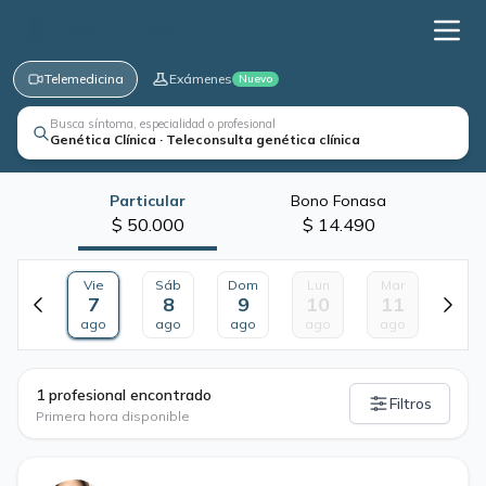
Telemedicina
Exámenes
Nuevo
Busca síntoma, especialidad o profesional
Genética Clínica · Teleconsulta genética clínica
Particular
Bono Fonasa
$ 50.000
$ 14.490
Vie
Sáb
Dom
Lun
Mar
7
8
9
10
11
ago
ago
ago
ago
ago
·
1 profesional encontrado
Filtros
Primera hora disponible