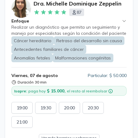
Dra. Michelle Dominique Zeppelin
87
Enfoque
Realizar un diagnóstico que permita un seguimiento y
manejo por especialistas según la condición del paciente
Es una especialidad que realiza diagnóstico,
Cáncer hereditario
Retraso del desarrollo sin causa
seguimiento y asesoramiento a personas de todas las
Antecedentes familiares de cáncer
edades. Se realiza estudio familiar en caso de ser
pertinente.
Anomalías fetales
Malformaciones congénitas
Viernes, 07 de agosto
Particular: $ 50.000
Duración
30 min
$ 15.000,
Isapre:
paga hoy
el resto al reembolsar
19:00
19:30
20:00
20:30
21:00
Ver más horarios y sobrecupos