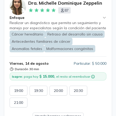
Dra. Michelle Dominique Zeppelin
87
Enfoque
Realizar un diagnóstico que permita un seguimiento y
manejo por especialistas según la condición del paciente
Es una especialidad que realiza diagnóstico,
Cáncer hereditario
Retraso del desarrollo sin causa
seguimiento y asesoramiento a personas de todas las
Antecedentes familiares de cáncer
edades. Se realiza estudio familiar en caso de ser
pertinente.
Anomalías fetales
Malformaciones congénitas
Viernes, 14 de agosto
Particular: $ 50.000
Duración
30 min
$ 15.000,
Isapre:
paga hoy
el resto al reembolsar
19:00
19:30
20:00
20:30
21:00
Ver más horarios y sobrecupos