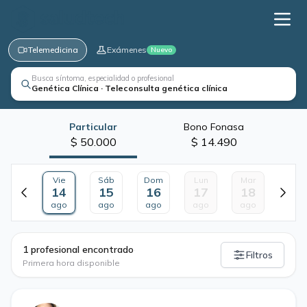
Telemedicina
Exámenes
Nuevo
Busca síntoma, especialidad o profesional
Genética Clínica · Teleconsulta genética clínica
Particular
Bono Fonasa
$ 50.000
$ 14.490
Vie
Sáb
Dom
Lun
Mar
14
15
16
17
18
ago
ago
ago
ago
ago
·
1 profesional encontrado
Filtros
Primera hora disponible