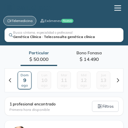
Telemedicina
Exámenes
Nuevo
Busca síntoma, especialidad o profesional
Genética Clínica · Teleconsulta genética clínica
Particular
Bono Fonasa
$ 50.000
$ 14.490
Dom
Lun
Mar
Mié
Jue
9
10
11
12
13
ago
ago
ago
ago
ago
·
1 profesional encontrado
Filtros
Primera hora disponible