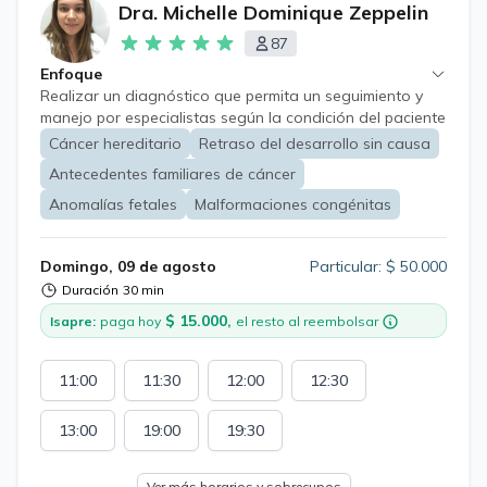
Dra. Michelle Dominique Zeppelin
87
Enfoque
Realizar un diagnóstico que permita un seguimiento y
manejo por especialistas según la condición del paciente
Es una especialidad que realiza diagnóstico,
Cáncer hereditario
Retraso del desarrollo sin causa
seguimiento y asesoramiento a personas de todas las
Antecedentes familiares de cáncer
edades. Se realiza estudio familiar en caso de ser
pertinente.
Anomalías fetales
Malformaciones congénitas
Domingo, 09 de agosto
Particular: $ 50.000
Duración
30 min
$ 15.000,
Isapre:
paga hoy
el resto al reembolsar
11:00
11:30
12:00
12:30
13:00
19:00
19:30
Ver más horarios y sobrecupos