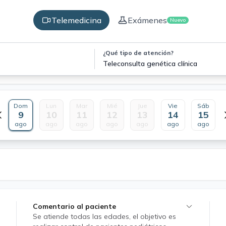
Telemedicina
Exámenes
Nuevo
¿Qué tipo de atención?
Teleconsulta genética clínica
Dom
Lun
Mar
Mié
Jue
Vie
Sáb
9
10
11
12
13
14
15
ago
ago
ago
ago
ago
ago
ago
Comentario al paciente
Se atiende todas las edades, el objetivo es