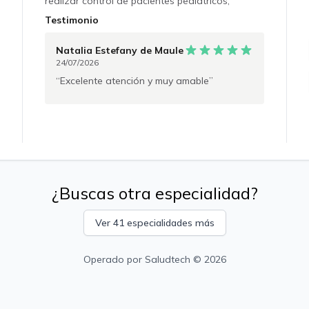
realizar control de pacientes pediátricos,
adultos y embarazadas, no oncológicos y
Testimonio
oncológicos, pacientes pediátricos en que se
halla encontrado retraso del desarollo,
Natalia Estefany
de Maule
trastorno del espectro autista, anomalías
24/07/2026
congénitas, errores innatos del metabolismo,
Excelente atención y muy amable
embarazadas en que en la ecografía se hallan
pesquisado marcadores de aneuploidías o en
que se sospeche enfermedades genéticas,
asesoramiento para discutir resultados de
estudios genéticos y asesoramiento
oncológico.
¿Buscas otra especialidad?
Ver 41 especialidades más
Operado por
Saludtech
© 2026