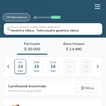
Telemedicina
Exámenes
Nuevo
Busca síntoma, especialidad o profesional
Genética Clínica · Teleconsulta genética clínica
Particular
Bono Fonasa
$ 50.000
$ 14.490
Vie
Sáb
Dom
Lun
Mar
14
15
16
17
18
ago
ago
ago
ago
ago
·
1 profesional encontrado
Filtros
Primera hora disponible