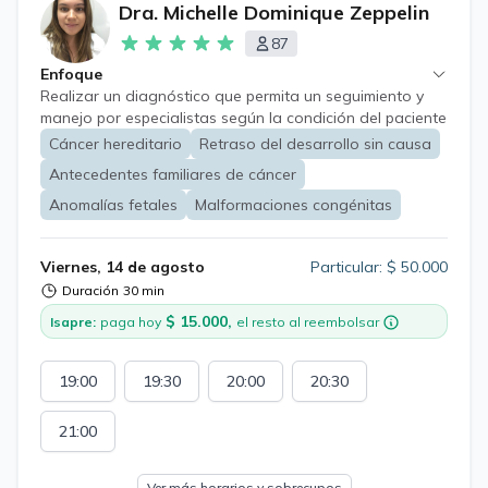
Dra. Michelle Dominique Zeppelin
87
Enfoque
Realizar un diagnóstico que permita un seguimiento y
manejo por especialistas según la condición del paciente
Es una especialidad que realiza diagnóstico,
Cáncer hereditario
Retraso del desarrollo sin causa
seguimiento y asesoramiento a personas de todas las
Antecedentes familiares de cáncer
edades. Se realiza estudio familiar en caso de ser
pertinente.
Anomalías fetales
Malformaciones congénitas
Viernes, 14 de agosto
Particular: $ 50.000
Duración
30 min
$ 15.000,
Isapre:
paga hoy
el resto al reembolsar
19:00
19:30
20:00
20:30
21:00
Ver más horarios y sobrecupos