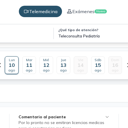
Telemedicina
Exámenes
Nuevo
¿Qué tipo de atención?
Teleconsulta Pediatría
Lun
Mar
Mié
Jue
Vie
Sáb
Dom
10
11
12
13
14
15
16
ago
ago
ago
ago
ago
ago
ago
Comentario al paciente
Por lo pronto no se emitiran licencias medicas