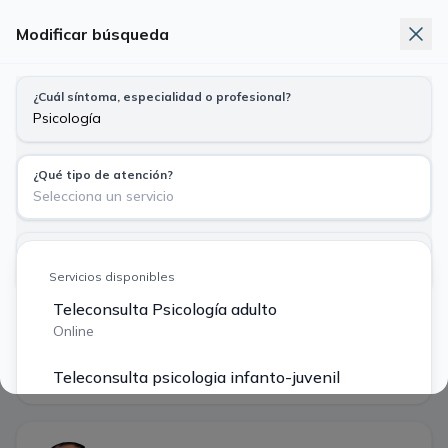
Modificar búsqueda
Telemedicina
Exámenes
Nuevo
¿Cuál síntoma, especialidad o profesional?
Busca síntoma, especialidad o profesional
Psicología · Teleconsulta Psicología adulto
¿Qué tipo de atención?
Particular
Bono Fonasa
Selecciona un servicio
$ 28.000
$ 12.250
¿Tu previsión?
Jue
Vie
Sáb
Dom
Lun
Particular o Isapre $ 28.000
Servicios disponibles
6
7
8
9
10
ago
ago
ago
ago
ago
Teleconsulta Psicología adulto
Buscar
Online
·
1 profesional encontrado
Filtros
Teleconsulta psicologia infanto-juvenil
Primera hora disponible
Online
Teleconsulta terapia de pareja/familiar