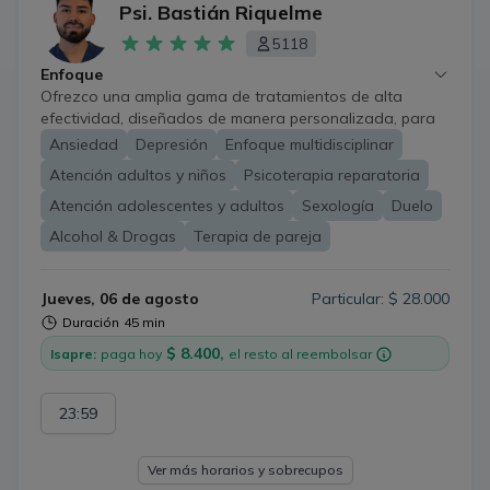
Psi. Bastián Riquelme
Online
5118
Enfoque
Ofrezco una amplia gama de tratamientos de alta
efectividad, diseñados de manera personalizada, para
abordar tus necesidades tanto generales como
Ansiedad
Depresión
Enfoque multidisciplinar
especificas, y así poder generar los cambios necesarios
Atención adultos y niños
Psicoterapia reparatoria
para el alcance de un adecuado bienestar. Es por lo
anterior, que mi enfoque profesional es integralista, ya
Atención adolescentes y adultos
Sexología
Duelo
que comprendo que las personas tienen distintas
Alcohol & Drogas
Terapia de pareja
tolerancias, vulnerabilidades e involucración, con lo que
es su tratamiento y problemática a tratar, por lo que se
debe diseñar un tratamiento que considere las
Jueves, 06 de agosto
Particular: $ 28.000
cualidades de cada paciente. De igual forma, mi
Duración
45 min
enfoque predominante es desde el Cognitivo-
$ 8.400,
Isapre:
paga hoy
el resto al reembolsar
Conductual. Realizo atención clínica en salud mental,
evaluaciones psicológicas y neuropsicológicas, así como
también, emisión de informes clínicos, jurídicos y
23:59
sociales.
Ver más horarios y sobrecupos