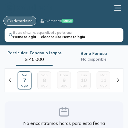
Telemedicina
Exámenes
Nuevo
Busca síntoma, especialidad o profesional
Hematología · Teleconsulta Hematología
Particular, Fonasa o Isapre
Bono Fonasa
$ 45.000
No disponible
Vie
Sáb
Dom
Lun
Mar
7
8
9
10
11
ago
ago
ago
ago
ago
No encontramos horas para esta fecha