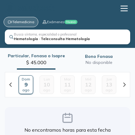
Telemedicina
Exámenes
Nuevo
Busca síntoma, especialidad o profesional
Hematología · Teleconsulta Hematología
Particular, Fonasa o Isapre
Bono Fonasa
$ 45.000
No disponible
Dom
Lun
Mar
Mié
Jue
9
10
11
12
13
ago
ago
ago
ago
ago
No encontramos horas para esta fecha