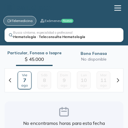
Telemedicina
Exámenes
Nuevo
Busca síntoma, especialidad o profesional
Hematología · Teleconsulta Hematología
Particular, Fonasa o Isapre
Bono Fonasa
$ 45.000
No disponible
Vie
Sáb
Dom
Lun
Mar
7
8
9
10
11
ago
ago
ago
ago
ago
No encontramos horas para esta fecha