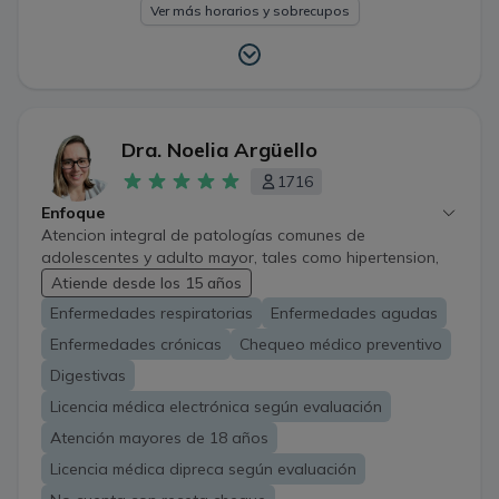
Ver más horarios y sobrecupos
Dra. Noelia Argüello
1716
Enfoque
Atencion integral de patologías comunes de
adolescentes y adulto mayor, tales como hipertension,
diabetes, obesidad, alergias, problemas digestivos,
Atiende desde los 15 años
respiratorios y neurologicos a fin de a lograr oportuno
Enfermedades respiratorias
Enfermedades agudas
diagnostico, tratamiento y derivacion si corresponde.
Enfermedades crónicas
Chequeo médico preventivo
Digestivas
Licencia médica electrónica según evaluación
Atención mayores de 18 años
Licencia médica dipreca según evaluación