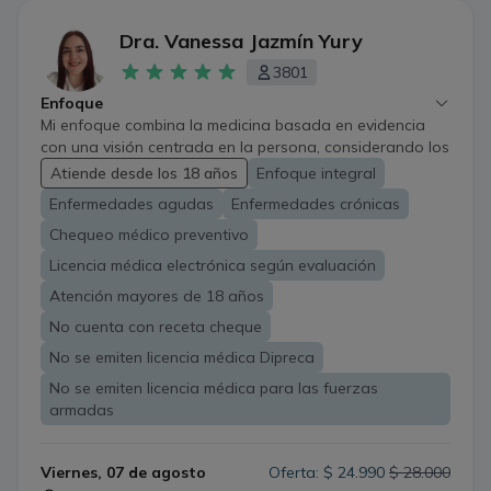
Dra. Vanessa Jazmín Yury
3801
Enfoque
Mi enfoque combina la medicina basada en evidencia
con una visión centrada en la persona, considerando los
distintos factores que influyen en su salud y bienestar
Atiende desde los 18 años
Enfoque integral
Trabajo desde una mirada multidisciplinaria orientada a
Enfermedades agudas
Enfermedades crónicas
la prevención, el bienestar y la medicina del estilo de
vida Busco acompañar a cada paciente de manera
Chequeo médico preventivo
personalizada, promoviendo hábitos saludables y una
Licencia médica electrónica según evaluación
mejor calidad de vida
Atención mayores de 18 años
No cuenta con receta cheque
No se emiten licencia médica Dipreca
No se emiten licencia médica para las fuerzas
armadas
Viernes, 07 de agosto
Oferta: $ 24.990
$ 28.000