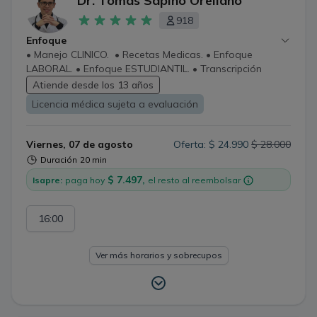
Dr. Tomas Sapino Orellano
918
Enfoque
• Manejo CLINICO. • Recetas Medicas. • Enfoque
LABORAL. • Enfoque ESTUDIANTIL. • Transcripción
recetas de Chile para Argentina. • Transcripción recetas
Atiende desde los 13 años
de Argentina para Chile.
Licencia médica sujeta a evaluación
Viernes, 07 de agosto
Oferta: $ 24.990
$ 28.000
Duración
20 min
$ 7.497,
Isapre:
paga hoy
el resto al reembolsar
16:00
Ver más horarios y sobrecupos