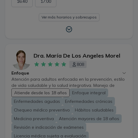
16:40
17:00
Ver más horarios y sobrecupos
Dra. María De Los Angeles Morel
808
Enfoque
Atención para adultos enfocada en la prevención, estilo
de vida saludable y la salud integrativa. Manejo de
enfermedades agudas, control de patologías crónicas y
Atiende desde los 18 años
Enfoque integral
controles preventivos, con un trato cercano, respetuoso
Enfermedades agudas
Enfermedades crónicas
y personalizado, adaptado a las necesidades de cada
paciente.
Chequeo médico preventivo
Hábitos saludables
Medicina preventiva
Atención mayores de 18 años
Revisión e indicación de exámenes
Licencia médica sujeta a evaluación