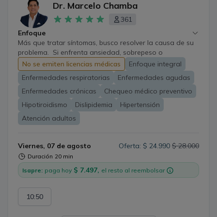
Dr. Marcelo Chamba
361
Enfoque
Más que tratar síntomas, busco resolver la causa de su
problema. Si enfrenta ansiedad, sobrepeso o
enfermedades crónicas, trabajaremos con un plan
No se emiten licencias médicas
Enfoque integral
médico integral, personalizado y basado en evidencia.
Enfermedades respiratorias
Enfermedades agudas
Enfermedades crónicas
Chequeo médico preventivo
Hipotiroidismo
Dislipidemia
Hipertensión
Atención adultos
Viernes, 07 de agosto
Oferta: $ 24.990
$ 28.000
Duración
20 min
$ 7.497,
Isapre:
paga hoy
el resto al reembolsar
10:50