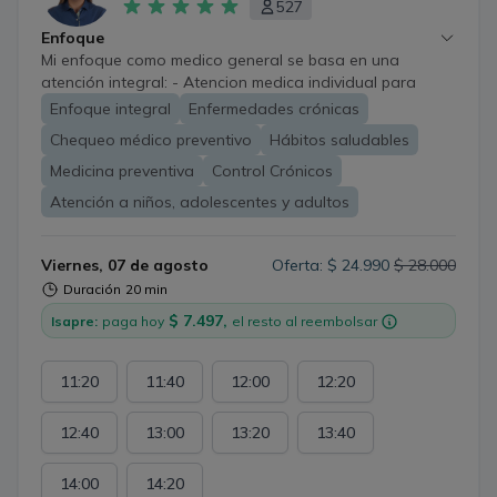
527
Enfoque
Mi enfoque como medico general se basa en una
atención integral: - Atencion medica individual para
indicar un diagnostico, tratamiento adecuado y
Enfoque integral
Enfermedades crónicas
recomendaciones generales - Atencion para niños,
Chequeo médico preventivo
Hábitos saludables
adolescentes y adultos - Control Cronico Anual -
Solicitud y revision de examenes de chequeo preventivo
Medicina preventiva
Control Crónicos
Atención a niños, adolescentes y adultos
Viernes, 07 de agosto
Oferta: $ 24.990
$ 28.000
Duración
20 min
$ 7.497,
Isapre:
paga hoy
el resto al reembolsar
11:20
11:40
12:00
12:20
12:40
13:00
13:20
13:40
14:00
14:20