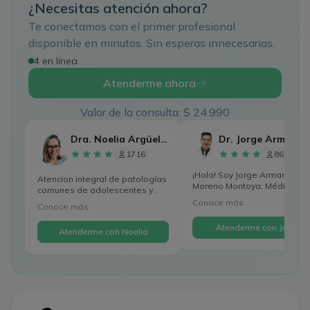
¿Necesitas atención ahora?
Te conectamos con el primer profesional
disponible en minutos. Sin esperas innecesarias.
4 en línea
Atenderme ahora
Valor de la consulta: $ 24.990
Dra. Noelia Argüello
1716
861
¡Hola! Soy Jorge Armando
Atencion integral de patologías
Moreno Montoya, Médico
comunes de adolescentes y
Cirujano con 17 años de traye
adulto mayor, tales...
Conoce más
Conoce más
Atenderme con Jorge
Atenderme con Noelia