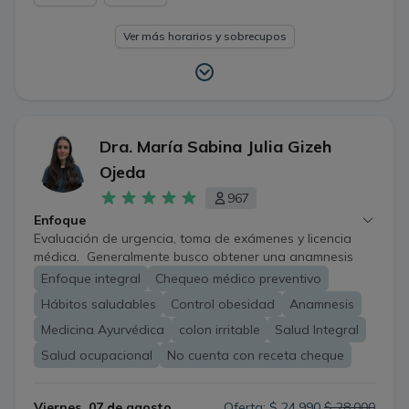
Ver más horarios y sobrecupos
Dra. María Sabina Julia Gizeh
Ojeda
967
Enfoque
Evaluación de urgencia, toma de exámenes y licencia
médica. Generalmente busco obtener una anamnesis
completa del paciente, para desde ahí, definir un plan de
Enfoque integral
Chequeo médico preventivo
acción y tratamiento. Este puede ser acotado al cuadro
Hábitos saludables
Control obesidad
Anamnesis
clínico específico o general, abarcando la salud del
paciente como una globalidad. Si el paciente así lo
Medicina Ayurvédica
colon irritable
Salud Integral
desea, se puede introducir la Medicina Ayurvédica como
Salud ocupacional
No cuenta con receta cheque
complemento a la medicina tradicional, sobre todo en
tratamientos enfocados a largo plazo.
Viernes, 07 de agosto
Oferta: $ 24.990
$ 28.000