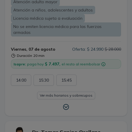
Atención adulto mayor
severa y cuidados paliativos He trabajado en hospitales
de mediana y alta complejidad, además de SAPU y
Atención a niños, adolescentes y adultos
consultorios, lo que me ha permitido adquirir amplia
Licencia médica sujeta a evaluación
experiencia en el manejo de urgencias y patologías
prevalentes en todas las etapas del ciclo vital, desde
No se emiten licencia médica para las fuerzas
niños hasta adultos mayores. Actualmente me
armadas
encuentro en proceso de especialización y desempeño
la jefatura de un Servicio de Urgencia, además de
Viernes, 07 de agosto
Oferta: $ 24.990
$ 28.000
coordinar un programa de Cuidados Paliativos en un
hospital de baja complejidad, fortaleciendo mi enfoque
Duración
20 min
clínico, organizacional y humano en la atención de cada
$ 7.497,
Isapre:
paga hoy
el resto al reembolsar
paciente.
14:00
15:30
15:45
Ver más horarios y sobrecupos