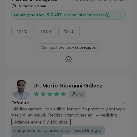
Duración
20 min
$ 7.497,
Isapre:
paga hoy
el resto al reembolsar
12:20
13:00
13:40
Ver más horarios y sobrecupos
Dr. Mario Giovanni Gálvez
747
Enfoque
Médico general con sólida formación práctica y enfoque
integral en salud. Realizo atenciones en: • Medicina
general • Control y seguimiento de enfermedades
Atiende entre 0 y 100 años
crónicas del adulto • Control de peso • Atención
Chequeo médico preventivo
Salud Integral
pediátrica • Atención de pacientes con dependencia