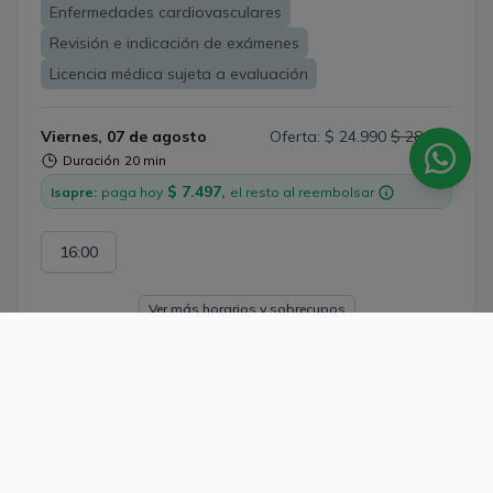
Enfermedades cardiovasculares
Revisión e indicación de exámenes
Licencia médica sujeta a evaluación
Viernes, 07 de agosto
Oferta: $ 24.990
$ 28.000
Duración
20 min
$ 7.497,
Isapre:
paga hoy
el resto al reembolsar
16:00
Ver más horarios y sobrecupos
Dr. Felipe Alberto Venegas
711