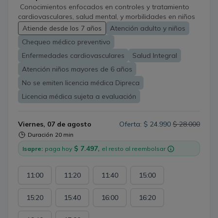
Conocimientos enfocados en controles y tratamiento
cardiovasculares, salud mental, y morbilidades en niños
y adultos.
Atiende desde los 7 años
Atención adulto y niños
Chequeo médico preventivo
Enfermedades cardiovasculares
Salud Integral
Atención niños mayores de 6 años
No se emiten licencia médica Dipreca
Licencia médica sujeta a evaluación
Viernes, 07 de agosto
Oferta: $ 24.990
$ 28.000
Duración
20 min
$ 7.497,
Isapre:
paga hoy
el resto al reembolsar
11:00
11:20
11:40
15:00
15:20
15:40
16:00
16:20