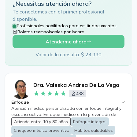
¿Necesitas atención ahora?
Te conectamos con el primer profesional
disponible.
Profesionales habilitados para emitir documentos
Boletas reembolsables por Isapre
Atenderme ahora
Valor de la consulta: $ 24.990
Dra. Valeska Andrea De La Vega
438
Enfoque
Atención medica personalizada con enfoque integral y
escucha activa. Enfoque medico en la prevención de
enfermedades y la promoción de la salud. "Mi prioridad
Atiende entre 10 y 80 años
Enfoque integral
es escuchar y acompañar a mis pacientes en casa paso
Chequeo médico preventivo
Hábitos saludables
de su tratamiento"