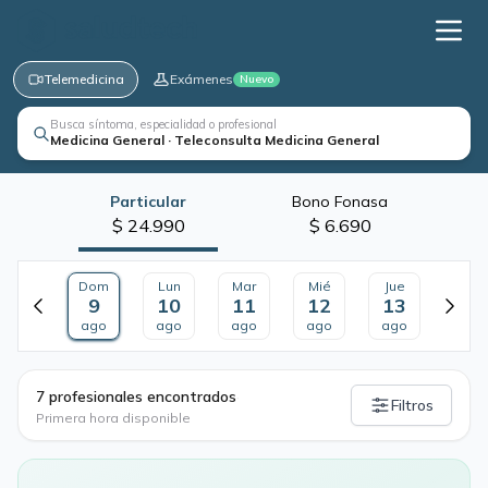
Telemedicina
Exámenes
Nuevo
Busca síntoma, especialidad o profesional
Medicina General · Teleconsulta Medicina General
Particular
Bono Fonasa
$ 24.990
$ 6.690
Dom
Lun
Mar
Mié
Jue
9
10
11
12
13
ago
ago
ago
ago
ago
·
7 profesionales encontrados
Filtros
Primera hora disponible