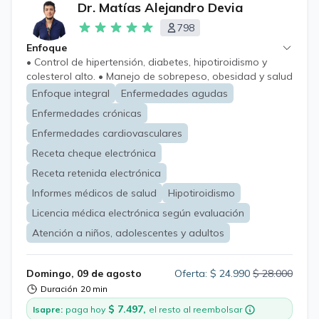
Dr. Matías Alejandro Devia
798
Enfoque
• Control de hipertensión, diabetes, hipotiroidismo y
colesterol alto. • Manejo de sobrepeso, obesidad y salud
metabólica. • Consulta médica general por
Enfoque integral
Enfermedades agudas
enfermedades agudas: resfríos, dolor de garganta,
Enfermedades crónicas
infecciones urinarias, gastroenteritis, alergias, entre
otras. • Revisión e interpretación de exámenes. •
Enfermedades cardiovasculares
Evaluación de síntomas frecuentes: dolor, fatiga,
Receta cheque electrónica
cefalea, malestar general, problemas digestivos, etc. •
Receta retenida electrónica
Chequeo preventivo y evaluación de riesgo
cardiovascular. • Recetas médicas, licencias, certificados
Informes médicos de salud
Hipotiroidismo
médicos y órdenes de exámenes según evaluación
Licencia médica electrónica según evaluación
clínica. • Seguimiento y control de tratamientos crónicos.
Atención a niños, adolescentes y adultos
Domingo, 09 de agosto
Oferta: $ 24.990
$ 28.000
Duración
20 min
$ 7.497,
Isapre:
paga hoy
el resto al reembolsar