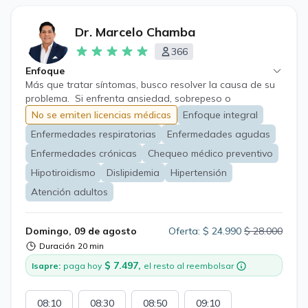
Dr. Marcelo Chamba
366
Enfoque
Más que tratar síntomas, busco resolver la causa de su
problema. Si enfrenta ansiedad, sobrepeso o
enfermedades crónicas, trabajaremos con un plan
No se emiten licencias médicas
Enfoque integral
médico integral, personalizado y basado en evidencia.
Enfermedades respiratorias
Enfermedades agudas
Enfermedades crónicas
Chequeo médico preventivo
Hipotiroidismo
Dislipidemia
Hipertensión
Atención adultos
Domingo, 09 de agosto
Oferta: $ 24.990
$ 28.000
Duración
20 min
$ 7.497,
Isapre:
paga hoy
el resto al reembolsar
08:10
08:30
08:50
09:10