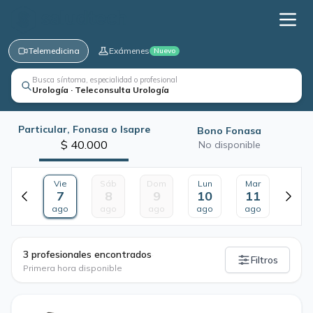
Telemedicina
Exámenes
Nuevo
Busca síntoma, especialidad o profesional
Urología · Teleconsulta Urología
Particular, Fonasa o Isapre
Bono Fonasa
$ 40.000
No disponible
Vie
Sáb
Dom
Lun
Mar
7
8
9
10
11
ago
ago
ago
ago
ago
·
3 profesionales encontrados
Filtros
Primera hora disponible