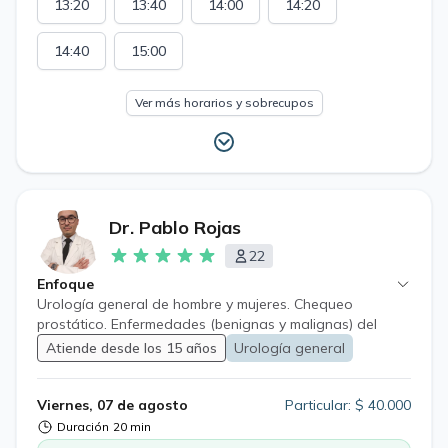
13:20
13:40
14:00
14:20
14:40
15:00
Ver más horarios y sobrecupos
Dr. Pablo Rojas
22
Enfoque
Urología general de hombre y mujeres. Chequeo
prostático. Enfermedades (benignas y malignas) del
riñón, vejiga y genitales. Infecciones y enfermedades
Atiende desde los 15 años
Urología general
transmisión sexual. Cirugía robótica urológica
Viernes, 07 de agosto
Particular: $ 40.000
Duración
20 min