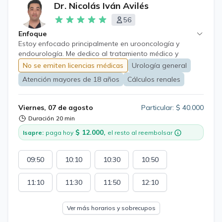
Dr. Nicolás Iván Avilés
56
Enfoque
Estoy enfocado principalmente en urooncología y
endourología. Me dedico al tratamiento médico y
quirúrgico de patologías urológicas en hombres y
No se emiten licencias médicas
Urología general
mujeres, con especial énfasis en la hiperplasia prostática
Atención mayores de 18 años
Cálculos renales
benigna, los cálculos urinarios y los distintos tipos de
cáncer urológico. Realizo cirugía endoscópica, incluida
la enucleación prostática con láser (HoLEP); tratamiento
Viernes, 07 de agosto
Particular: $ 40.000
quirúrgico de litiasis urinaria por diversas vías,
Duración
20 min
incluyendo la nefrolitotomía percutánea; cirugía
$ 12.000,
laparoscópica avanzada; cirugía robótica, y cirugía
Isapre:
paga hoy
el resto al reembolsar
abierta tanto genital como abdominal.
09:50
10:10
10:30
10:50
11:10
11:30
11:50
12:10
Ver más horarios y sobrecupos