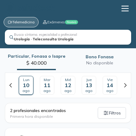
Telemedicina
Exámenes
Nuevo
Busca síntoma, especialidad o profesional
Urología · Teleconsulta Urología
Particular, Fonasa o Isapre
Bono Fonasa
$ 40.000
No disponible
Lun
Mar
Mié
Jue
Vie
10
11
12
13
14
ago
ago
ago
ago
ago
·
2 profesionales encontrados
Filtros
Primera hora disponible