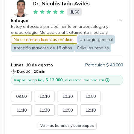
Dr. Nicolás Iván Avilés
56
Enfoque
Estoy enfocado principalmente en urooncología y
endourología. Me dedico al tratamiento médico y
quirúrgico de patologías urológicas en hombres y
No se emiten licencias médicas
Urología general
mujeres, con especial énfasis en la hiperplasia prostática
Atención mayores de 18 años
Cálculos renales
benigna, los cálculos urinarios y los distintos tipos de
cáncer urológico. Realizo cirugía endoscópica, incluida
la enucleación prostática con láser (HoLEP); tratamiento
Lunes, 10 de agosto
Particular: $ 40.000
quirúrgico de litiasis urinaria por diversas vías,
Duración
20 min
incluyendo la nefrolitotomía percutánea; cirugía
$ 12.000,
laparoscópica avanzada; cirugía robótica, y cirugía
Isapre:
paga hoy
el resto al reembolsar
abierta tanto genital como abdominal.
09:50
10:10
10:30
10:50
11:10
11:30
11:50
12:10
Ver más horarios y sobrecupos