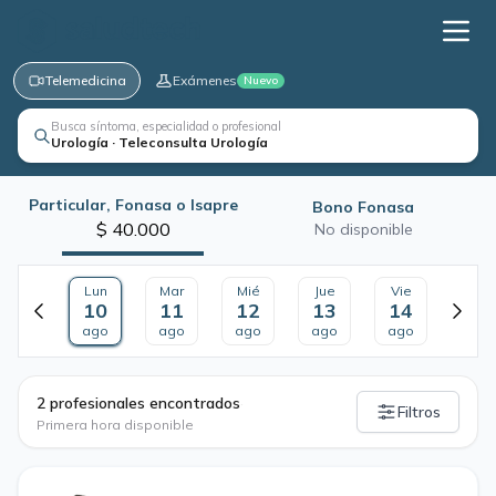
Telemedicina
Exámenes
Nuevo
Busca síntoma, especialidad o profesional
Urología · Teleconsulta Urología
Particular, Fonasa o Isapre
Bono Fonasa
$ 40.000
No disponible
Lun
Mar
Mié
Jue
Vie
10
11
12
13
14
ago
ago
ago
ago
ago
·
2 profesionales encontrados
Filtros
Primera hora disponible