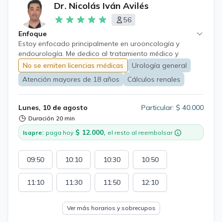
Dr. Nicolás Iván Avilés
56
Enfoque
Estoy enfocado principalmente en urooncología y
endourología. Me dedico al tratamiento médico y
quirúrgico de patologías urológicas en hombres y
No se emiten licencias médicas
Urología general
mujeres, con especial énfasis en la hiperplasia prostática
Atención mayores de 18 años
Cálculos renales
benigna, los cálculos urinarios y los distintos tipos de
cáncer urológico. Realizo cirugía endoscópica, incluida
la enucleación prostática con láser (HoLEP); tratamiento
Lunes, 10 de agosto
Particular: $ 40.000
quirúrgico de litiasis urinaria por diversas vías,
Duración
20 min
incluyendo la nefrolitotomía percutánea; cirugía
$ 12.000,
laparoscópica avanzada; cirugía robótica, y cirugía
Isapre:
paga hoy
el resto al reembolsar
abierta tanto genital como abdominal.
09:50
10:10
10:30
10:50
11:10
11:30
11:50
12:10
Ver más horarios y sobrecupos