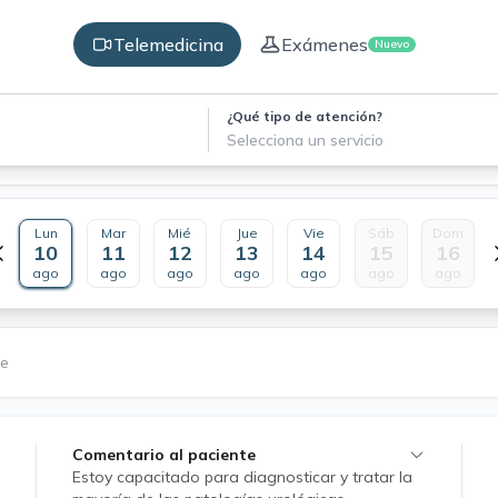
Telemedicina
Exámenes
Nuevo
¿Qué tipo de atención?
Selecciona un servicio
Lun
Mar
Mié
Jue
Vie
Sáb
Dom
10
11
12
13
14
15
16
ago
ago
ago
ago
ago
ago
ago
le
Comentario al paciente
Estoy capacitado para diagnosticar y tratar la