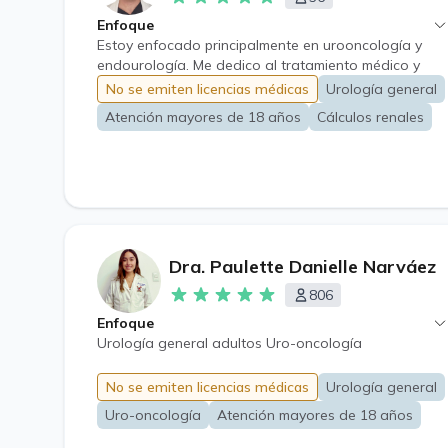
Enfoque
Estoy enfocado principalmente en urooncología y
endourología. Me dedico al tratamiento médico y
quirúrgico de patologías urológicas en hombres y
No se emiten licencias médicas
Urología general
mujeres, con especial énfasis en la hiperplasia
Atención mayores de 18 años
Cálculos renales
prostática benigna, los cálculos urinarios y los
distintos tipos de cáncer urológico. Realizo cirugía
endoscópica, incluida la enucleación prostática con
láser (HoLEP); tratamiento quirúrgico de litiasis
urinaria por diversas vías, incluyendo la
nefrolitotomía percutánea; cirugía laparoscópica
avanzada; cirugía robótica, y cirugía abierta tanto
Dra. Paulette Danielle Narváez
genital como abdominal.
806
Enfoque
Urología general adultos Uro-oncología
No se emiten licencias médicas
Urología general
Uro-oncología
Atención mayores de 18 años