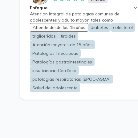
Enfoque
Atencion integral de patologías comunes de
adolescentes y adulto mayor, tales como
hipertension, diabetes, obesidad, alergias, problemas
Atiende desde los 15 años
diabetes
colesterol
digestivos, respiratorios y neurologicos a fin de a
trigliceridos
tiroides
lograr oportuno diagnostico, tratamiento y
derivacion si corresponde.
Atención mayores de 15 años
Patologías Infecciosas
Patologías gastrointestinales
insuficiencia Cardíaca
patologías respiratorias (EPOC-ASMA)
Salud del adolescente