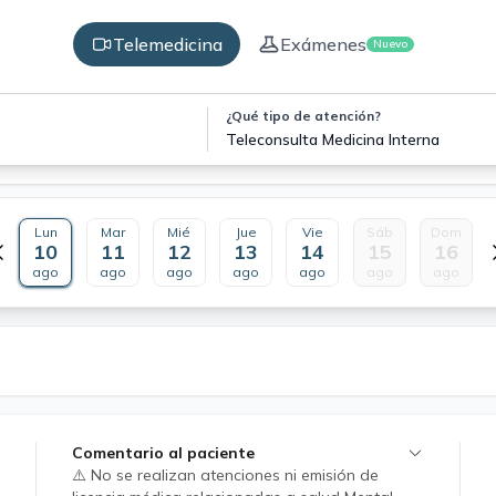
Telemedicina
Exámenes
Nuevo
¿Qué tipo de atención?
Teleconsulta Medicina Interna
Lun
Mar
Mié
Jue
Vie
Sáb
Dom
10
11
12
13
14
15
16
ago
ago
ago
ago
ago
ago
ago
Comentario al paciente
⚠️ No se realizan atenciones ni emisión de