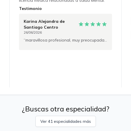
licencia médica relacionadas a salud Mental.
⚠️No se realiza extinción de licencia médica.
Testimonio
⚠️La emisión de licencias médicas está sujeta a
criterio clínico.
Karina Alejandra
de
Santiago Centro
26/06/2026
maravillosa profesional, muy preocupada y atenta, demasiado recomendable.
¿Buscas otra especialidad?
Ver 41 especialidades más