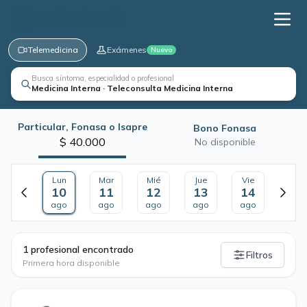
Telemedicina
Exámenes
Nuevo
Busca síntoma, especialidad o profesional
Medicina Interna · Teleconsulta Medicina Interna
Particular, Fonasa o Isapre
Bono Fonasa
$ 40.000
No disponible
Lun
Mar
Mié
Jue
Vie
10
11
12
13
14
ago
ago
ago
ago
ago
·
1 profesional encontrado
Filtros
Primera hora disponible