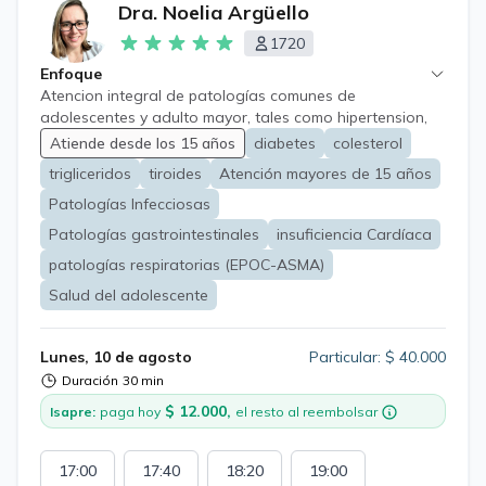
Dra. Noelia Argüello
1720
Enfoque
Atencion integral de patologías comunes de
adolescentes y adulto mayor, tales como hipertension,
diabetes, obesidad, alergias, problemas digestivos,
Atiende desde los 15 años
diabetes
colesterol
respiratorios y neurologicos a fin de a lograr oportuno
trigliceridos
tiroides
Atención mayores de 15 años
diagnostico, tratamiento y derivacion si corresponde.
Patologías Infecciosas
Patologías gastrointestinales
insuficiencia Cardíaca
patologías respiratorias (EPOC-ASMA)
Salud del adolescente
Lunes, 10 de agosto
Particular: $ 40.000
Duración
30 min
$ 12.000,
Isapre:
paga hoy
el resto al reembolsar
17:00
17:40
18:20
19:00