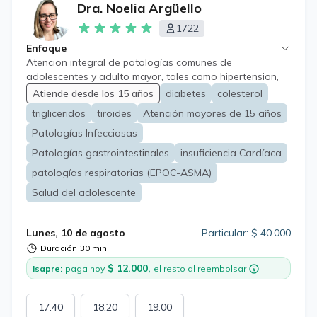
Dra. Noelia Argüello
1722
Enfoque
Atencion integral de patologías comunes de
adolescentes y adulto mayor, tales como hipertension,
diabetes, obesidad, alergias, problemas digestivos,
Atiende desde los 15 años
diabetes
colesterol
respiratorios y neurologicos a fin de a lograr oportuno
trigliceridos
tiroides
Atención mayores de 15 años
diagnostico, tratamiento y derivacion si corresponde.
Patologías Infecciosas
Patologías gastrointestinales
insuficiencia Cardíaca
patologías respiratorias (EPOC-ASMA)
Salud del adolescente
Lunes, 10 de agosto
Particular: $ 40.000
Duración
30 min
$ 12.000,
Isapre:
paga hoy
el resto al reembolsar
17:40
18:20
19:00