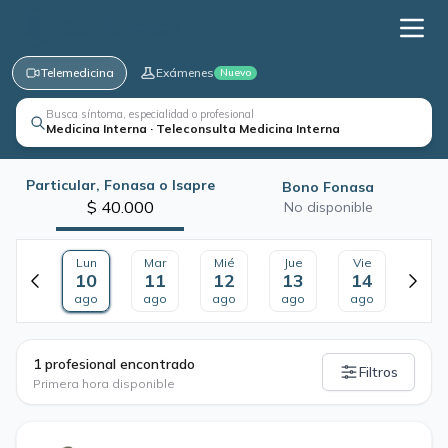
Telemedicina
Exámenes
Nuevo
Busca síntoma, especialidad o profesional
Medicina Interna · Teleconsulta Medicina Interna
Particular, Fonasa o Isapre
Bono Fonasa
$ 40.000
No disponible
Lun
Mar
Mié
Jue
Vie
10
11
12
13
14
ago
ago
ago
ago
ago
·
1 profesional encontrado
Filtros
Primera hora disponible